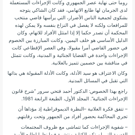
روما حتى نهاية عصر الجمهوري وكانت الإجراءات المستعملة
لدى الجرمان لها طابع الاتهامي، فقد كان الشاكي يتوجه
بشكوى لجمعية الناس الأضرار، التي يرأسها قاضي منتخب
للمرافعات ولكنه لا يفصل في النزاع بنفسه ولا يمكن لهذه
المحكمة أن تصدر حكما إلا إذا امتثل الأفراد للاتهام، وكان
الدليل الأساسي هو خلف اليمين، وكانت المبارزة بين الخصوم
في حضور القاضي أمرا مقبولا، وفي العصر الإقطاعي كانت
الإجراءات واحدة في القضايا الجنائية و المدنية، وكانت تتمثل
في مناقشة بين خصمين تتميز بالعلانية.
وكان الاعتراف هو سيد الأدلة، وكانت الأدلة المقبولة هي بذاتها
التي تقبل في المسائل المدنية.
راجع بهذا الخصوص: الدكتور أحمد فتحي سرور “شرح قانون
الإجراءات الجنائية”. المجلد الأول، الطبعة الرابعة 1981.
– تتفق فكرة العلانية –النظرة الديموقراطية إذ مؤداها أن
تجري المحاكمة بحضور أفراد من الجمهور وتحت رقابتهم.
– شفوية الإجراءات كما تتماشى مع ظروف المجتمعات
القديمة التي لم تكن الكتابة منتشرة فيها نظرا لطابع الأمية