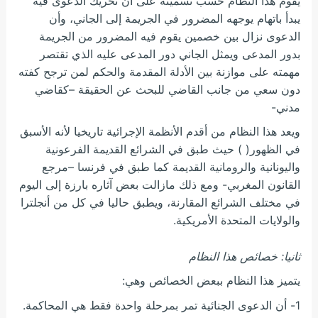
يقوم هذا النظام حسب تسميته على أن تحريك الدعوى فيه
يبدأ باتهام يوجهه المضرور في الجريمة إلى الجاني، وأن
الدعوى نزال بين خصمين يقوم فيه المضرور من الجريمة
بدور المدعى ويمثل الجاني دور المدعى عليه الذي تقتصر
مهمته على موازنة بين الأدلة المقدمة والحكم لمن ترجح كفته
دون سعي من جانب القاضي للبحث عن الحقيقة –كقاضي
مدني-
ويعد هذا النظام من أقدم الأنظمة الإجرائية تاريخيا لأنه الأسبق
في الظهور( ) حيث طبق في الشرائع القديمة الفرعونية
واليونانية والرومانية القديمة كما طبق في فرنسا –مرجع
القانون المغربي- ومع ذلك مازالت بعض آثاره بارزة إلى اليوم
في مختلف الشرائع المقارنة، ويطبق حاليا في كل من أنجلترا
والولايات المتحدة الأمريكية.
ثانيا: خصائص هذا النظام
يتميز هذا النظام ببعض الخصائص وهي:
1- أن الدعوى الجنائية تمر بمرحلة واحدة فقط هي المحاكمة.