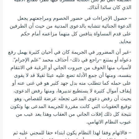
الذي كان سائدا آنذاك.
– حصول الإجراءات في حضور الخصوم ومراجعتهم يجعل
الدعوة الجنائية تتشابه بالدعوى المدنية من حيث أن الطرفين
على قدم المساواة ينافس كل منهما مزاعمه أمام حكم
محايد.
-غير أن المضرور في الجريمة كان في أحيان كثيرة يهمل رفع
دعواه أو يمتنع –راجع في ذلك- أحذاف محمد “علم الإجرام”.
لأسباب منها الخوف من جبروت الجاني أو الرغبة في الانتقام
بنفسه، ومنها أن جمع الأدلة تضع عليه عبئا ثقيلا قد لا يقوى
على حمله كما تتطلب منه بدل جهد كثير هو في غنى عنه أو
إيقاف أموال كثيرة لا يستطيع تدبيرها، ومنها رفض الدعوى،
بحيث أن رفض دعوى المدعى تجعله عرضة للقصاص، وهو
توقيع العقوبات التي كانت مقررة للجريمة المدعى بها وتكون
نتيجة كل ذلك إفلات الجاني من العقاب وهذا يعد عيب من
عيوب النظام الاتهامي.
– فالاتهام وفقا لهذا النظام يكون ابتداء حقا للمجني عليه ثم