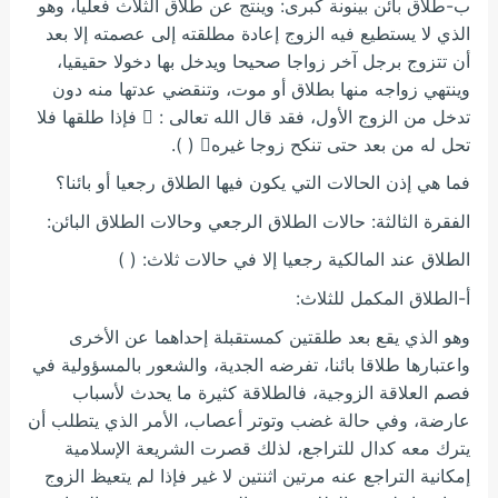
ب-طلاق بائن بينونة كبرى: وينتج عن طلاق الثلاث فعليا، وهو
الذي لا يستطيع فيه الزوج إعادة مطلقته إلى عصمته إلا بعد
أن تتزوج برجل آخر زواجا صحيحا ويدخل بها دخولا حقيقيا،
وينتهي زواجه منها بطلاق أو موت، وتنقضي عدتها منه دون
تدخل من الزوج الأول، فقد قال الله تعالى :  فإذا طلقها فلا
تحل له من بعد حتى تنكح زوجا غيره ( ).
فما هي إذن الحالات التي يكون فيها الطلاق رجعيا أو بائنا؟
الفقرة الثالثة: حالات الطلاق الرجعي وحالات الطلاق البائن:
الطلاق عند المالكية رجعيا إلا في حالات ثلاث: ( )
أ-الطلاق المكمل للثلاث:
وهو الذي يقع بعد طلقتين كمستقبلة إحداهما عن الأخرى
واعتبارها طلاقا بائنا، تفرضه الجدية، والشعور بالمسؤولية في
فصم العلاقة الزوجية، فالطلاقة كثيرة ما يحدث لأسباب
عارضة، وفي حالة غضب وتوتر أعصاب، الأمر الذي يتطلب أن
يترك معه كدال للتراجع، لذلك قصرت الشريعة الإسلامية
إمكانية التراجع عنه مرتين اثنتين لا غير فإذا لم يتعيظ الزوج