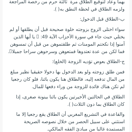
بهما وعاد لتوقيع الطلاق مرة ثالثة حرم من رخصة المراجعة
ولزمه الطلاق في لحظة النطق به( ).
ب-الطلاق قبل الدخول:
سواء اختلى الزوج بزوجته خلوة صحيحة قبل أن يطلقها أو لم
يختلي حيث جاء في سورة الأحزاب الآية 49:  يا أيها الذين
آمنوا إذا نكحتم المومنات ثم طلقتموهن من قبل أن تمسوهن
فما لكن من عدة تعتدوها فمتعوهن وسرحوهن سراحا جميلا.
ج-الطلاق بعوض تؤديه الزوجة (الخلع):
فمن طلق زوجته ولو بعد الدخول بها دخولا حقيقيا نظير مبلغ
من المال تدفعه إليه، فالطلاق هنا يكون بائنا، فلو كان رجعيا
لم تكن هناك فائدة للزوجة من وراء دفعها للمال.
الطلاق في الحالتين الأخيرتين يكون بائنا بينونة صغرى، إذا
كان الطلاق بما دون الثلاث( ).
والقاعدة في التشريع المغربي أن الطلاق يقع رجعيا إلا ما
استثني على سبيل الحصر من خلال نصوصه الصريحة
المستمدة غالبا من مبادئ الفقه المالكي.