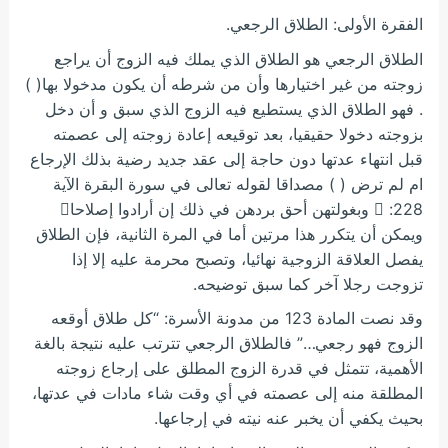
الفقرة الأولى: الطلاق الرجعي.
الطلاق الرجعي هو الطلاق الذي يملك فيه الزوج أن يراجع
زوجته من غير اختيارها وأن من شرطه أن يكون مدخولا بها( )
. فهو الطلاق الذي يستطيع فيه الزوج الذي سبق و أن دخل
بزوجته دخولا حقيقيا، بعد توقيعه إعادة زوجته إلى عصمته
قبل انتهاء عدتها دون حاجة إلى عقد جديد رضية بذلك الإرجاع
ام لم ترض ( ) مصداقا لقوله تعالى في سورة البقرة الآية
228:  وبغولتهن أحق بردهن في ذلك إن أرادوا إصلاحا
ويمكن أن يتكرر هذا مرتين أما في المرة الثانية، فإن الطلاق
يفصل العلاقة الزوجية نهائيا، وتصبح محرمة عليه إلا إذا
تزوجت رجلا آخر كما سبق توضيحه.
وقد نصت المادة 123 من مدونة الأسرة: “كل طلاق أوقعه
الزوج فهو رجعي…” فالطلاق الرجعي تترتب عليه نتيجة بالغة
الأهمية، تتمثل في قدرة الزوج المطلق على إرجاع زوجته
المطلقة منه إلى عصمته في أي وقت شاء مادات في عدتها،
بحيث يكفي أن يخبر عنه نيته في إرجاعها.