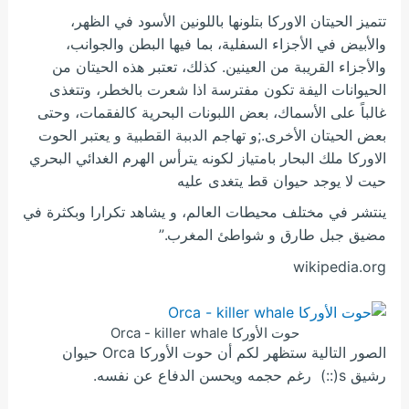
تتميز الحيتان الاوركا بتلونها باللونين الأسود في الظهر،
والأبيض في الأجزاء السفلية، بما فيها البطن والجوانب،
والأجزاء القريبة من العينين. كذلك، تعتبر هذه الحيتان من
الحيوانات اليفة تكون مفترسة اذا شعرت بالخطر، وتتغذى
غالباً على الأسماك، بعض اللبونات البحرية كالفقمات، وحتى
بعض الحيتان الأخرى.;و تهاجم الدببة القطبية و يعتبر الحوت
الاوركا ملك البحار بامتياز لكونه يترأس الهرم الغدائي البحري
حيت لا يوجد حيوان قط يتغدى عليه
ينتشر في مختلف محيطات العالم، و يشاهد تكرارا وبكثرة في
مضيق جبل طارق و شواطئ المغرب.”
wikipedia.org
حوت الأوركا Orca - killer whale
الصور التالية ستظهر لكم أن حوت الأوركا Orca حيوان
رشيق s(::) رغم حجمه ويحسن الدفاع عن نفسه.