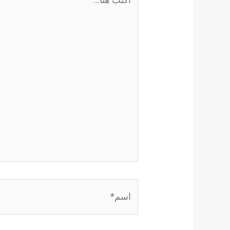
هنا...
اسم*