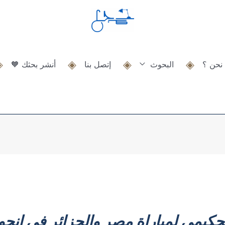
نحن ؟
البحوث
إتصل بنا
أنشر بحثك 🧡
حكيمي لمباراة مصر والجزائر في انجولا 10