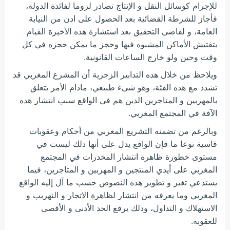
للإجرام كوسائل النقل و الإنتاج تصادر لزوما لفائدة الدولة،
فأجاز للشرطة القضائية بعد الحصول على ادن من النيابة
العامة، و لقاضي التحقيق بعد استشارة هده الأخيرة القيام
بتفتيش الأماكن المشبوه فيها وحجز ما يمكن حجزه في كل
وقت وحين ولو خارج الساعات القانونية.
ويلاحظ من خلال هده التدابير الزجرية أن المشرع المغربي قد
تشدد مع هده الفئة، وهو شيء طبيعي، مادام الأمر يتعلق
بالمهربين و المتاجرين الدين هم في الواقع سبب انتشار هده
الآفة في المجتمع المغربي.
وبالرغم من تضمنه التشريع المغربي من أحكام وعقوبات
قاسية نوعا ما فإن الواقع يدل على أنها دلك ليست في
مستوى خطورة ظاهرة انتشار المخدرات في المجتمع
المغربي على أيدي المنتجين و المهربين و المتاجرين، فيما
يستدعي تغير و تطوير هده النصوص حسب ما آل إليه الواقع
المغربي وما يعرفه من انتشار لظاهرة الاتجار و التهريب و
الاستهلاك و التداول، ودلك يرفع الحد الأدنى و الأقصى
للعقوبة.