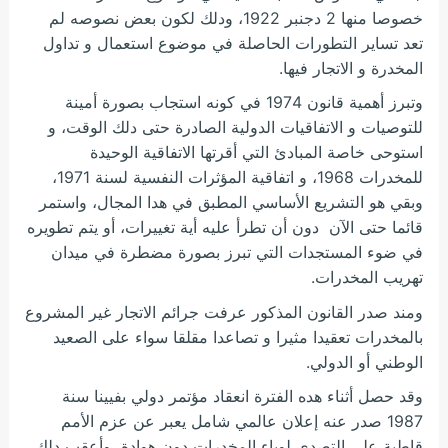
خصوصا منها 2 دجنبر 1922، ودلك لكون بعض نصوصه لم
تعد تساير التطورات الحاصلة في موضوع استعمال و تداول
المخدرة و الاتجار فيها.
وتبرز أهمية قانون 1974 في كونه استجاب بصورة أمينة
للتوصيات و الاتفاقيات الدولية الصادرة حتى دلك الوقت، و
استوحى خاصة المبادئ التي أقرتها الاتفاقية الوحيدة
للمخدرات 1968، و اتفاقية المؤثرات النفسية لسنة 1971،
وبقي هو التشريع الأساسي المطبق في هدا المجال، واستمر
قائما حتى الآن دون أن تطرأ عليه أية تغييرات، أو يتم تطويره
في ضوء المستجدات التي تبرز بصورة مضطرة في ميدان
تهريب المخدرات.
ومند صدر القانون المذكور عرفت جرائم الاتجار غير المشروع
بالمخدرات تعقيدا مثيرا و تصاعدا مقلقا سواء على الصعيد
الوطني أو الدولي.
وقد حصل أثناء هده الفترة انعقاد مؤتمر دولي بفيينا سنة
1987 صدر عنه إعلان عالمي شامل يعبر عن عزم الأمم
قاطبة على التصدي لوباء المخدرات دون هوادة، وأعقب دلك