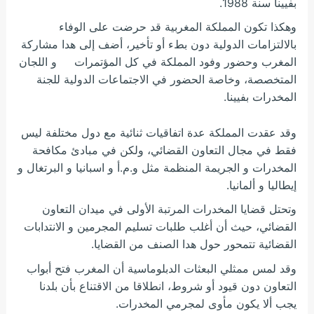
بفيينا سنة 1988.
وهكذا تكون المملكة المغربية قد حرضت على الوفاء
بالالتزامات الدولية دون بطء أو تأخير، أضف إلى هدا مشاركة
المغرب وحضور وفود المملكة في كل المؤتمرات و اللجان
المتخصصة، وخاصة الحضور في الاجتماعات الدولية للجنة
المخدرات بفيينا.
وقد عقدت المملكة عدة اتفاقيات ثنائية مع دول مختلفة ليس
فقط في مجال التعاون القضائي، ولكن في مبادئ مكافحة
المخدرات و الجريمة المنظمة مثل و.م.أ و اسبانيا و البرتغال و
إيطاليا و ألمانيا.
وتحتل قضايا المخدرات المرتبة الأولى في ميدان التعاون
القضائي، حيث أن أغلب طلبات تسليم المجرمين و الانتدابات
القضائية تتمحور حول هدا الصنف من القضايا.
وقد لمس ممثلي البعثات الدبلوماسية أن المغرب فتح أبواب
التعاون دون قيود أو شروط، انطلاقا من الاقتناع بأن بلدنا
يجب ألا يكون مأوى لمجرمي المخدرات.