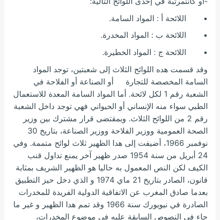
-او كانتمرتبة في إحدى اللوائح التالية:
• اللائحة أ : المواد السامة.
• اللائحة ب : المواد المخدرة.
• اللائحة ج : المواد الخطيرة.
وقد قسمت هده اللوائح الثلاث إلى شعبتين، توجد المواد
السامة المخصصة للتجارة أو الصناعة أو الفلاحة في
الشعبة رقم 1 لكل لائحة. أما المواد السامة المعدة للاستعمال
الطبي سواء منه الإنساني أو الحيواني فهي توجد داخل الشعبة
رقم 2 من اللوائح الثلاث. وبمقتضى قرار مشترك بين وزير
الصحة العمومية ووزير الفلاحة ووزير الصناعة، بتاريخ 30
نوفمبر 1966، أضيفت إلى هدا الظهير ثلاث لوائح متممة. وفي
24 أبريل من سنة 1954 صدر ظهير آخر يمنع تداول قنب
الكيف لكن النص المعمول به حاليا هو الظهير الشريف بمثابة
قانون، الصادر بتاريخ 21 ماي 1974 و الذي دخل حيز التطبيق
بعدما صادق المغرب عن الاتفاقية الدولية الفريدة للمخدرات
الصادرة في نيويورك سنة 1966 وقد تمم هدا الظهير و غير ما
جاء في النصوص السابقة عليه في موضوع المخدرات،