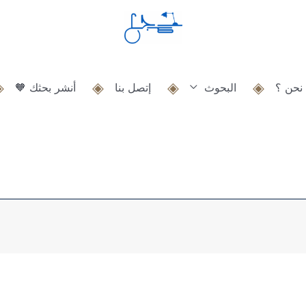
نحن ؟
البحوث
إتصل بنا
أنشر بحثك 🧡