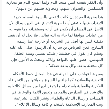
وأن الكفر بنفسه ليس مبيحا للدم وإنما المبيح للدم هو محاربة
المسلمين، والعدوان عليهم، ومحاولة فتنتهم عن دينهم”.
هذا وحرية العقيدة إن كانت لا تعني بالنسبة للمسلم حرية
الارتداد، فإنها لا تعني أيضا حرية الابتداع في الدين، وذلك لأن
الأصل في المسلم أن يكون في آرائه ومعتقداته وما يقوم به
من عبادات موافقا لما جاء به الله تعالى، فلا يحل له أن يتعبد
بكيفية ليس لها أصل في الشريعة أو خارجة عما رسمه
الشارع، فعن العرباض بن سارية أن الرسول صلى الله عليه
وسلم كان يقول في خطبته: {عليكم بسنتي وسنة الخلفاء
المهديين، عضوا عليها بالنواجذ وإياكم ومحدثات الأمور، فإن
كل محدثة بدعة، وكل بدعة ضلالة” .
ومن هنا فواجب على الدولة في هذا المجال حفظ الأحكام
التعبدية والعقائدية كما جاء بها الشرع وصيانتها من الانحرافات
الفكرية والعملية باستخدام ما يتوفر لديها من وسائل كالتعليم
والإرشاد في المدارس والمعاهد وتعيين الأئمة والوعاظ في
المساجد وإرسال الدعاة والعلماء، ونشر الكتب الشرعية،
وبث المعارف الإسلامية باستخدام كافة وسائل الإعلام” .