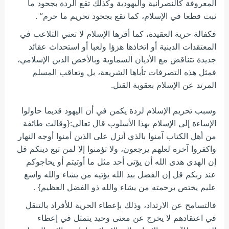
المعروفة كالنصرانية واليهودية وكذلك تقع الردة بجحود ما
ثبت قطعا في الإسلام، كما تقع بجحود تحريم ما حرم” .
فكفالة حرية العقيدة، كما أقرها الإسلام لا تعني التلاعب في
المعتقدات الدينية أو اتخاذها هزؤا ولعبا أو استحداث عقائد
جديدة تتناقض مع الأديان السماوية وبالأخص الدين الإسلامي،
فمثل هذه التصرفات تأباها الشريعة، بل وتعاقب المسلم
المرتد عن الإسلام بعقوبة القتل.
وسبب تحريم الإسلام لردة يكمن في أن اليهود قديما حاولوا
الإساءة إلى الإسلام بهذا الأسلوب قال تعالى:{وقالت طائفة
من أهل الكتاب آمنوا بالذي أنزل على الذين أمنوا أوجه النهار
واكفروا آخره لعلهم يرجعون، ولا تؤمنوا إلا لمن تبع دينكم قل
إن الهدى هدى الله أن يؤتى أحد مثل ما أوتيتم أو يحاجوكم
عند ربكم قل إن الفضل بيد الله يؤتيه من يشاء والله واسع
عليم يختص برحمته من يشاء والله ذو الفضل العظيم} .
فالتسامح عن الارتداد، وذلك بإعطاء الحرية للأفراد بالتنقل
في اعتقادهم لا يخرج عن معنى وحيد يتمثل في إعطاء