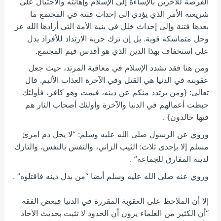
الفرصة للآخرين بالإساءة إلى الإسلام وإهانته والاحتيال على
شريعته الأمر الذي يؤدي إلى إحداث فتنة في المجتمع ما
بعدها فتنة وإلى إحداث خلل في بنية الأمة التي أرادها الله عز
وجل متماسكة قوية. بل إن ترك حرية الارتداد للأفراد يدل
على استخفاف بهذا الدين الذي هو أقدس قيم المجتمع.
ومن هنا فقد تشدد الإسلام في معاقبة المرتد، حيث جعل
عقوبته في الدنيا هي القتل وفي الآخرة العذاب الأليم. قال
تعالى: {ومن يرتدد منكم عن دينه، فيمت وهو كافر، فأولئك
حبطت أعمالهم في الدنيا والآخرة وأولئك أصحاب النار هم
فيها خالدون} .
وروي عن الرسول صلى الله عليه وسلم: “لا يحل دم امرئ
مسلم إلا بإحدى ثلاث: الثيب الزاني، والنفس بالنفس، والتارك
لدينه المفارق للجماعة” .
وروي عنه صلى الله عليه وسلم أيضا “من بدل دينه فاقتلوه” .
إلا أن الملاحظ على العقوبة المقررة في الدنيا فبعض الفقه
“أن الكثير من العلماء يرون أن الحدود لا تثبت بحديث الأحاد