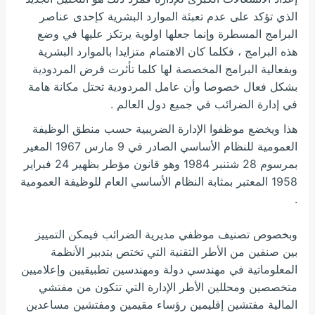
الذي تؤكد على عدم تعبئة الموارد البشرية كإحدى عناصر
البرامج المسطرة وإنما جعلها اولوية يرتكز عليها في وضع
هذه البرامج ، فكلما كان الاهتمام متزايدا بالموارد البشرية
وبفعالية البرامج المخصصة لها كلما تأثرت فرض المردودية
بشكل فعال خصوصا وأن عامل المردودية تحتل مكانة هامة
في إدارة الضرائب في جميع دول العالم .
هذا ويخضع موظفوا الإدارة الضريبية حسب منطق الوظيفة
العمومية للنظام الأساسي الصادر في 9 مارس 1967
المغير
بمرسوم 28 شتنبر 1984 وهو قانون مؤطر بظهير 24 فبراير
1958 المعتبر بمثابة النظام الأساسي العام للوظيفة العمومية
.
وبخصوص تصنيف موظفي مديرية الضرائب فيمكن التمييز
بين صنفين من الأطر التقنية التي تختص بتدبير الأنظمة
المعلوماتية في مهندسي دولة ومهندسين تطبيقيين وإعلاميين
متخصصين ومحللين الأطر الإدارة التي تتكون من مفتشي
المالية مفتشين إقليمين رؤساء مقيمين ومفتشين مساعدين