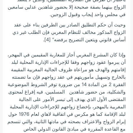
الزواج بينهما بصفة صحيحة إلا بحضور شاهدين عدلين سامعين
في مجلس واحد إيجاب وقبول الزوجين.
وحيث أن حكم التطليق الصادر بين الطرفين بناء على عقد
الزواج المذكور مخالف للنظام المغربي فإن الطلب غير ذي
أساس قانوني ويتعين التصريح برفضه” [4].
وإذا كان المشرع المغربي أجاز للمغاربة المقيمين في المهجر،
أن يبرموا عقود زواجهم وفقا للإجراءات الإدارية المحلية لبلد
إقامتهم والهدف هو مراعاة ظروف الجالية المغربية المقيمة
بالخارج وتسهيل مأموريتهم في عقد زواجهم فإن ما تضمنته
الفقرة 2 من المادة 14 من ضرورة توفر الشروط الموضوعية
والشكلية، من حضور شاهدين المسلمين، فيه إفراغ لمحتوى
المقتضى الأول الذي يهدف إلى تيسر الأمور على الجالية
المغربية بالمهجر، بإخضاع زواجهم للإجراءات الإدارية المحلية
لبلد الإقامة كما هو مكرس في اتفاقية لاهاي لعام 1976 حول
إبرام الزواج والاعتراف بصحته في مادتها الثانية، والتي تنسجم
مع القاعدة المقررة في مبادئ القانون الدولي الخاص