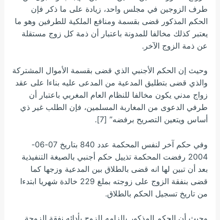
طرف الزوجين في مجلس واحد، زيادة على ما ذكر فإن
الحكم المذكور قضى بقسمة ومنافع الملكية للطرفين وهو ما
يعتبر كذلك مخالفا للمدونة باعتبار أن ذمة كل زوج مستقلة
عن ذمة الزوج الآخر.
وحيث إن الحكم الأجنبي الذي قضى بقسمة الأموال المشتركة
والذي قضى بتطليق المدعية من المدعى عليه بناءا على عقد
زواج مدني يكون مخالفا للنظام العام المغربي باعتبار أن
طرفي الدعوى من المغاربة المسلمين، فإن الطلب غير ذي
أساس ويتعين التصريح برفضه” [7].
وفي حكم آخر لنفس المحكمة عدد 840 بتاريخ 07-06-
2004 رفضت المحكمة تذييل حكم أجنبي بالصيغة التنفيذية
بعد أن تبين لها انه قضى بالطلاق بين المدعية وزجها كما
قضى بنفقة الزوج على زوجته بملغ 229 خالدة شهريا ابتدءا
من تاريخ تسجيل الحكم بالطلاق.
وحيث أن الحكم المذكور بإلزامه للزوج بأدائه نفقة الزوجة