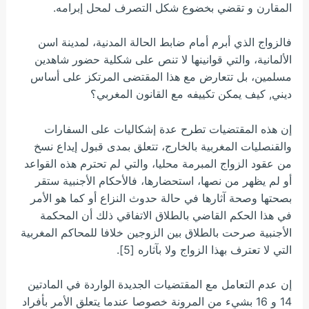
المقارن و تقضي بخضوع شكل التصرف لمحل إبرامه.
فالزواج الذي أبرم أمام ضابط الحالة المدنية، لمدينة اسن
الألمانية، والتي قوانينها لا تنص على شكلية حضور شاهدين
مسلمين، بل تتعارض مع هذا المقتضى المرتكز على أساس
ديني, كيف يمكن تكييفه مع القانون المغربي؟
إن هذه المقتضيات تطرح عدة إشكاليات على السفارات
والقنصليات المغربية بالخارج، تتعلق بمدى قبول إيداع نسخ
من عقود الزواج المبرمة محليا، والتي لم تحترم هذه القواعد
أو لم يظهر من نصها، استحضارها، فالأحكام الأجنبية ستقر
بصحتها وصحة آثارها في حالة حدوث النزاع أو كما هو الأمر
في هذا الحكم القاضي بالطلاق الاتفاقي ذلك أن المحكمة
الأجنبية صرحت بالطلاق بين الزوجين خلافا للمحاكم المغربية
التي لا تعترف بهذا الزواج ولا بآثاره [5].
إن عدم التعامل مع المقتضيات الجديدة الواردة في المادتين
14 و 16 بشيء من المرونة خصوصا عندما يتعلق الأمر بأفراد