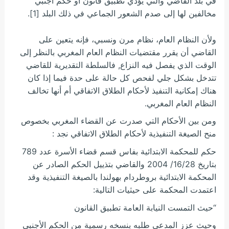
في بلد القاضي والتي يؤدي تطبيق قانون أو حكم أجنبي
مخالفين لها إلى صدم الشعور الجماعي في ذلك البلد [1].
ولأن النظام العام، نظام مرن ونسبي، فإنه يتعين على
القاضي أن يقرر مقتضيات النظام العام المغربي بالنظر إلى
الوقت الذي يفصل فيه النزاع, فالسلطة التقديرية للقاضي
تتدخل بشكل جلي لفحص كل حالة على حدة فيما إذا كان
هناك إمكانية التنفيذ لأحكام الطلاق الاتفاقي أم أنها تخالف
النظام العام المغربي.
ومن بين الأحكام التي صدرت عن القضاء المغربي بخصوص
منح الصيغة التنفيذية لأحكام الطلاق الاتفاقي نجد :
حكم للمحكمة الابتدائية بفاس قسم قضاء الأسرة عدد 789
بتاريخ 16/28/ 2004 والقاضي بتذييل الحكم الصادر عن
المحكمة الابتدائية بروطردام بهولندا بالصيغة التنفيذية وقد
اعتمدت المحكمة على حيثيات التالية:
“حيث التمست النيابة العامة تطبيق القانون
وحيث عزز المدعي طلبه بنسخه رسمية من الحكم الأجنبي