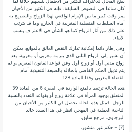
بفتح المجال للاعتراف للكثير من الأطفال بنسبهم خلافا لما
كان سائدا في النصوص السابقة، فإنه في الكثير من الأحيان
يمر وقت كبير ما بين الإبرام الواقعي لهذا الزواج والتصريح به
أمام السلطات القنصلية المغربية في الخارج وما قد يترتب
على ذلك من آثار الزواج كما هو الشأن في الاعتراف بنسب
الأبناء.
وفي إطار دائما إمكانية تدارك النقص العالق بالموانع، يمكن
أن نشير إلى الزواج الثاني الذي يبرمه مغربي أو مغربية، بعد
زواج مدني أول أو زواج أول وفق قواعد القانون المغربي،و لم
يتم تذييل الحكم القاضي بانحلاله بالصيغة التنفيذية أمام
القضاء المغربي وفقا للمادة 128.
هذه الحالة ترتبط بالمنع الواردة في الفقرة 6 من المادة 39
المتعلق بوجود المرأة في علاقة زواج أو بقواعد التعدد بالنسبة
للرجل، فمثل هذه الحالة تحصل في الكثير من الأحيان من
الناحية العملية في المهجر، انظر في هذا الصدد خالد
البرجاوي. مرجع سابق.
[7] – حكم غير منشور.