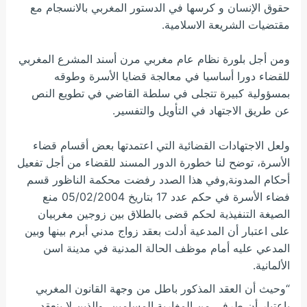
حقوق الإنسان و كرسها في الدستور المغربي بالانسجام مع
مقتضيات الشريعة الاسلامية.
ومن أجل بلورة نظام عام مغربي مرن أسند المشرع المغربي
للقضاء دورا أساسيا في معالجة قضايا الأسرة وطوقه
بمسؤولية كبيرة تتجلى في سلطة القاضي في تطويع النص
عن طريق الاجتهاد في التأويل والتفسير.
ولعل الاجتهادات القضائية التي اعتمدتها بعض أقسام قضاء
الأسرة، توضح لنا خطورة الدور المسند للقضاء من أجل تفعيل
أحكام المدونة,وفي هذا الصدد رفضت محكمة الناظور قسم
فضاء الأسرة في حكم عدد 17 بتاريخ 05/02/2004 منع
الصيغة التنفيذية لحكم قضى بالطلاق بين زوجين مغربيان
على اعتبار أن المدعية أدلت بعقد زواج مدني أبرم بينها وبين
المدعي عليه أمام موظف الحالة المدنية في مدينة اسن
الألمانية.
“وحيث أن العقد المذكور باطل من وجهة القانون المغربي
باعتبار أن طرفي من المغاربة المسلمين، والذين لا ينعقد