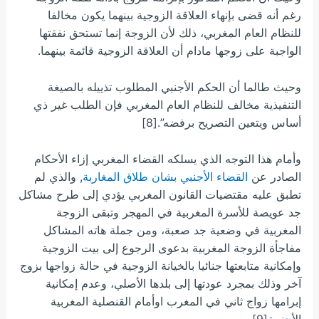
رغم أنه قضى بإنهاء العلاقة الزوجية بينهما يكون مخالفا
للنظام العام المغربي، ذلك لأن الزوجة إنما تستحق نفقتها
الواجبة على زوجها مادام أن العلاقة الزوجية قائمة بينهما.
وحيث طالما أن الحكم الأجنبي المطلوب تذييله بالصيغة
التنفيذية مخالف للنظام العام المغربي فإن الطلب غير ذي
أساس ويتعين التصريح برفضه”.[8]
وأمام هذا التوجه الذي يسلكه القضاء المغربي إزاء الأحكام
الصادر عن
القضاء الأجنبي بشان طلاق المغاربة
, والذي لم
تطبق عليه مقتضيات القانون المغربي يؤدي إلى طرح مشاكل
جد عويصة للأسرة المغربية في المهجر وتبقى الزوجة
المغربية في وضعية جد صعبة، ومن جملة هاته المشاكل
مفاجأة الزوجة المغربية بدعوى الرجوع إلى بيت الزوجية
وإمكانية متابعتها جنائيا بالخيانة الزوجية في حالة زواجها بزوج
آخر وذلك بمجرد عودتها إلى بلدها الأصلي، وعدم إمكانية
إبرامها زواج ثاني في المغرب اوأمام القنصلية المغربية
الأجنبية[9].