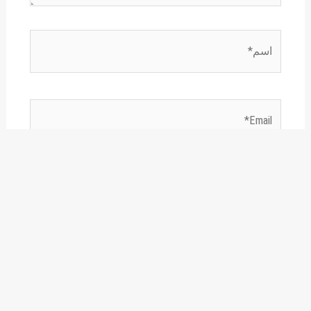
اسم*
Email*
الموقع
احفظ اسمي، بريدي الإلكتروني، والموقع الإلكتروني
في هذا المتصفح لاستخدامها المرة المقبلة في تعليقي.