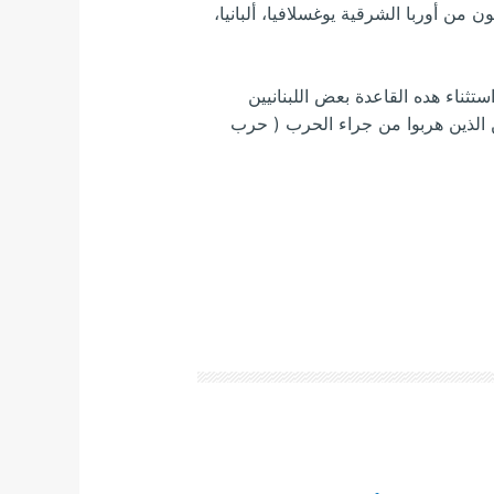
لمون من أوربا الشرقية يوغسلافيا، ألبانيا،
 هناك استثناء هده القاعدة بعض اللبنانيين
ن الذين هربوا من جراء الحرب ( حرب