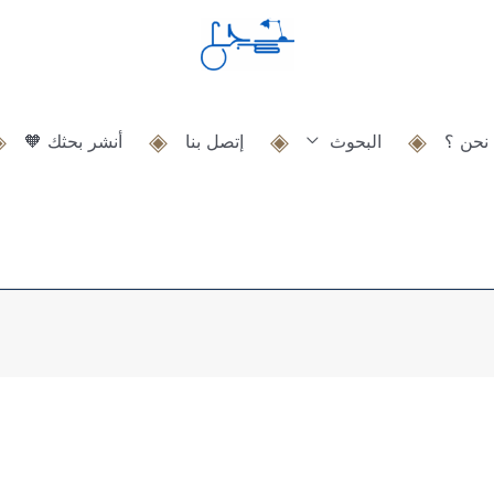
نحن ؟
البحوث
إتصل بنا
أنشر بحثك 🧡