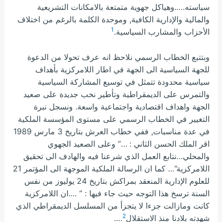
سياسته…..وهياكل جهوية متمتعة بالامكانات التشريعية
والمالية والإدارية الكافية, وموحدة الكلمة بالرغم من اختلاف
1
الأحزاب والمشارب السياسية.
وبتتبع الخطاب الرسمي نلاحظ انه عرف تحولا من الدعوة
للجهة السياسية الى الجهة في اطار اللامركزية بأهداف
سياسية محدودة تتمثل في توسيع المشاركة السياسية
والتمرس على الديمقراطية وتأطير نخب جديدة على صعيد
الجهة واهداف اقتصادية واجتماعية واسعة. ونسجل نبرة
التغيير في الخطاب الرسمي على مستوى المؤسسة الملكية
في عدة مناسبات, ففي خطاب العرش بتاريخ 3 مارس 1989
اقر الملك الحسن الثاني : …” وعلى الصعيد الجهوي
والمحلي…نتابع العمل الذي شرعنا فيه والهادف الى تحقيق
اللامركزية”… كما ان الرسالة الملكية الموجهة الى المؤتمر 21
للعلوم الإدارية المنعقد بمراكش بتاريخ 24 يوليوز من نفس
السنة ترسخ هذا التوجه حيث جاء فيها : ” ….ان اللامركزية
كانت ومازالت جزءا لا يتجزأ من المسلسل الديمقراطي الذي
2
شهدته بلادنا منذ الاستقلال
….