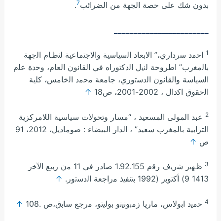
7
بدون شك على حصة الجهة من الضرائب
.
________________________
1
اﺣﻣد ﺳرداري،” اﻻﺑﻌﺎد اﻟﺳﯾﺎﺳﯾﺔ واﻻﺟﺗﻣﺎﻋﯾﺔ ﻟﻧظﺎم اﻟﺟﮭﺔ
ﺑﺎﻟﻣﻐرب” اطروﺣﺔ ﻟﻧﯾل اﻟدﻛﺗوراه ﻓﻲ اﻟﻘﺎﻧون اﻟﻌﺎم، وﺣدة ﻋﻠم
اﻟﺳﯾﺎﺳﺔ واﻟﻘﺎﻧون اﻟدﺳﺗوري، ﺟﺎﻣﻌﺔ ﻣﺣﻣد اﻟﺧﺎﻣﺲ، ﻛﻠﯾﺔ
اﻟﺣﻘوق اﻛدال ، 2002-2001، ص18
↑
2
ﻋﺒﺪ اﻟﻤﻮﻟﻰ اﻟﻤﺴﻌﯿﺪ ، “ﻣﺴﺎر وﺗﺤﻮﻻت ﺳﯿﺎﺳﯿﺔ اﻟﻼﻣﺮﻛﺰﯾﺔ
اﻟﺘﺮاﺑﯿﺔ ﺑﺎﻟﻤﻐﺮب ﺳﻌﯿﺪ” ، اﻟﺪار اﻟﺒﯿﻀﺎء : ﺻﻮﻣﺎدﯾﻞ، 2012، 91
ص
↑
3
ظﮭﯾر ﺷرﯾف رﻗم 1.92.155 ﺻﺎدر ﻓﻲ 11 ﻣن رﺑﯾﻊ اﻵﺧر
1413 9) أﻛﺗوﺑر (1992 ﺑﺗﻧﻔﯾذ ﻣراﺟﻌﺔ اﻟدﺳﺗور.
↑
4
ﺣﻣﯾد اﺑوﻻس، ﻣﺎرﯾﺎ زﻣﺑوﻧﯾﻧو ﺑوﻟﯾﺗو، ﻣرﺟﻊ ﺳﺎﺑق،ص .108
↑