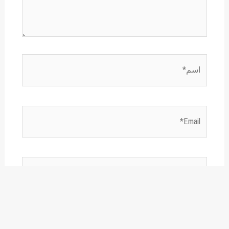
اسم*
Email*
الموقع
احفظ اسمي، بريدي الإلكتروني، والموقع الإلكتروني
في هذا المتصفح لاستخدامها المرة المقبلة في تعليقي.