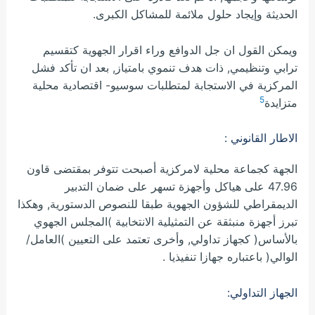
الحديثة وإيجاد حلول ملائمة للمشاكل الكبرى.
ويمكن القول ان جل الدوافع وراء اقرار الجهوية كتقسيم
ترابي وتنظيمي, ذات هدف تنموي بامتياز, بعد ان تأكد فشل
المركزية في الاستجابة لمتطلبات سوسيو- اقتصادية محلية
5
متزايدة
الاطار القانوني :
الجهة كجماعة محلية لامركزية أصبحت تتوفر بمقتضى قاون
47.96 على هياكل وأجهزة تسهر على ضمان التدبير
الديمقراطي للشؤون الجهوية طبقا للنصوص الدستورية, وهكذا
تبرز أجهزة منبثقة عن التمثيلية الانتخابية )المجلس الجهوي
بالأساس( كجهاز تداولي, وأخرى تعتمد على التعيين )العامل/
الوالي( باعتباره جهازا تنفيذيا .
الجهاز التداولي: