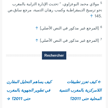
5
ﻣوﻻي ﻣﺣﻣد اﻟﺑوﻋزاوي، ” ﺗﺣدﯾث اﻹدارة اﻟﺗراﺑﯾﺔ ﺑﺎﻟﻣﻐرب
ﻧﺣو ﺗرﺳﯾﺦ اﻟدﯾﻣﻘراطﯾﺔ وﻛﺳب رھﺎن اﻟﺗﻧﻣﯾﺔ، ﻣرﺟﻊ ﺳﺎﺑق،ص
↑
.145
6
[المرجع غير مذكور في النص الأصلي]
↑
7
[المرجع غير مذكور في النص الأصلي]
↑
Rechercher
←
كيف تعزز تطبيقات
كيف يساهم التحليل المقارن
اللامركزية بالمغرب التنمية
في تطوير الجهوية بالمغرب
المحلية حتى 2011؟
حتى 2011؟
→