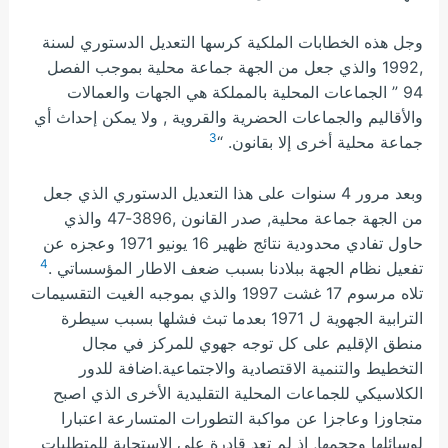
وجل هذه الخطابات الملكية كرسها التعديل الدستوري لسنة
,1992 والذي جعل من الجهة جماعة محلية بموجب الفصل
94 ” الجماعات المحلية بالمملكة هي الجهات والعمالات
والأقاليم والجماعات الحضرية والقروية , ولا يمكن إحداث أي
3
جماعة محلية أخرى إلا بقانون. “
وبعد مرور 4 سنوات على هذا التعديل الدستوري الذي جعل
من الجهة جماعة محلية, صدر القانون ,3896-47 والذي
حاول تفادي محدودية نتائج ظهير 16 يونيو 1971 وعجزه عن
4
تفعيل نظام الجهة ببلادنا بسبب ضعف الاطار المؤسساتي .
تلاه مرسوم 17 غشت 1997 والذي بموجبه الغيت التقسيمات
الترابية الجهوية ل 1971 بعدما تبث فشلها بسبب سيطرة
منطق الإقليم على كل توجه جهوي للمركز في مجال
التخطيط والتنمية الاقتصادية والاجتماعية.اضافة للدور
الكلاسيكي للجماعات المحلية التقليدية الأخرى الذي اصبح
متجاوزا وعاجزا عن مواكبة التطورات المتسارعة اعتبارا
لوسائلها وحجمها, اذ لم تعد قادرة على الاستجابة للمتطلبات