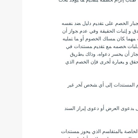
 ﺇﺠﺒﺎﺭ ﺍﻟﺨﺼﻡ ﻋﻠﻰ ﺘﻘﺩﻴﻡ ﺩﻟﻴﻝ ﻀﺩ ﻨﻔﺴﻪ
ﻕ ﻭ ﺇﺜﺒﺎﺕ ﺍﻟﺤﻘﻴﻘﺔ ﻭﻓﻲ ﻋﺩﻡ ﺠﻭﺍﺯ ﺃﻥ
 ﻤﻬﻤﺎ ﻜﺎﻥ ﻤﺴﻠﻙ ﺍﻟﺨﺼﻭﻡ ﺃﻭ ﻤﺎ ﺘﻤﻠﻴﻪ
ﻠﺒﺎﺕ ﺨﺼﻤﻪ ﻤﻊ ﺘﻘﺩﻴﻡ ﻤﺴﺘﻨﺩﺍﺕ ﻓﻲ
 ﺠﺎﺯ ﺃﻥ ﻴﺨﺴﺭ ﺩﻋﻭﺍﻩ، ﻭﺫﻟﻙ ﺒﻁﺭﻴﻕ
ﻘﻕ ﻭ ﺒﻌﺒﺎﺭﺓ ﺃﺨﺭﻯ ﻓﺈﻥ ﺍﻟﺨﺼﻡ ﺍﻟﺫﻱ
ﻴﻡ ﺍﻟﻤﺴﺘﻨﺩﺍﺕ ﺇﻟﻰ ﺃﻱ ﺸﺨﺹ ﺁﺨﺭ ﻏﻴﺭ
ﻰ ﺒﺩﻋﻭﻯ ﺍﻟﻌﺭﺽ ﺃﻭ ﺩﻋﻭﻯ ﺇﺒﺭﺍﺯ ﺍﻟﺴﻨﺩ
ﻩ ﺍﻟﺩﻋﻭﻯ، ﻤﻥ ﻤﺎ ﻨﺼﺕ ﻋﻠﻴﻪ ﺍﻟﻤﺎﺩﺓ 2/842 ﻭ3 ﻤﺩﻨﻲ ﻓﺭﻨﺴﻲ ﻭ ﺍﻟﺨﺎﺼﺔ ﺒﺎﻟﻤﺘﻘﺎﺴﻡ ﺍﻟﺫﻱ ﻴﺤﻭﺯ ﻤﺴﺘﻨﺩﺍﺕ