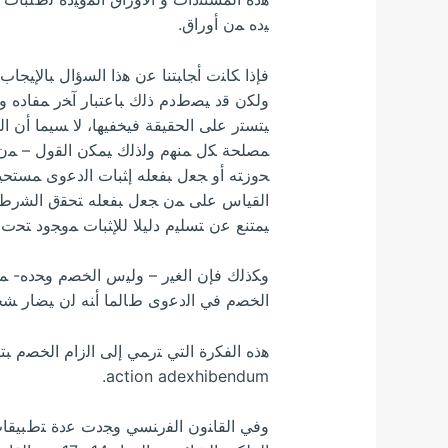
ﻴﺩﻩ ﻤﻥ ﺃﻭﺭﺍﻕ.
ﻓﺈﺫﺍ ﻜﺎﻨﺕ ﺃﺠﺎﺒﺘﻨﺎ ﻋﻥ ﻫﺫﺍ ﺍﻟﺴﺅﺍل ﺒﺎﻹﻴﺠﺎﺏ 
ﻭﻟﻜﻥ ﻗﺩ ﻴﺼﻁﺩﻡ ﺫﻟﻙ ﺒﺎﻋﺘﺒﺎﺭ ﺁﺨﺭ ﻤﻔﺎﺩﻩ ﻭ
ﻴﺘﺴﺘﺭ ﻋﻠﻰ ﺍﻟﺤﻘﻴﻘﺔ ﻓﻴﺨﻔﻴﻬﺎ، ﻻ ﺴﻴﻤﺎ ﺃﻥ ﺍ
ﻤﺼﻠﺤﺔ ﻜل ﻤﻨﻬﻡ ﻭﻟﺫﻟﻙ ﻴﻤﻜﻥ ﺍﻟﻘﻭل – ﻤﻥ
ﺤﻭﺯﺘﻪ ﺃﻭ ﺠﻌل ﺒﻔﻌﻠﻪ ﺇﺜﺒﺎﺕ ﺍﻟﺩﻋﻭﻯ ﻤﺴﺘﺤﻴﻼ
ﺍﻟﻘﻴﺎﺱ ﻋﻠﻰ ﻤﻥ ﺠﻌل ﺒﻔﻌﻠﻪ ﺘﺤﻘﻕ ﺍﻟﺸﺭﻁ ﺍﻟ
ﻴﻤﺘﻨﻊ ﻋﻥ ﺘﺴﻠﻴﻡ ﺩﻟﻴﻼ ﻟﻺﺜﺒﺎﺕ ﻤﻭﺠﻭﺩ ﺘﺤﺕ 
ﻭﻜﺫﻟﻙ ﻓﺈﻥ ﺍﻟﻐﻴﺭ – ﻭﻟﻴﺱ ﺍﻟﺨﺼﻡ ﻭﺤﺩﻩ- ﻤﻥ
ﺍﻟﺨﺼﻡ ﻓﻲ ﺍﻟﺩﻋﻭﻯ ﻁﺎﻟﻤﺎ ﺃﻨﻪ ﻟﻥ ﻴﻀﺎﺭ ﺸﺨﺼ
ﻫﺫﻩ ﺍﻟﻔﻜﺭﺓ ﺍﻟﺘﻲ ﺘﺭﻤﻲ ﺇﻟﻰ ﺍﻟﺯﺍﻡ ﺍﻟﺨﺼﻡ ﺒ
action adexhibendum.