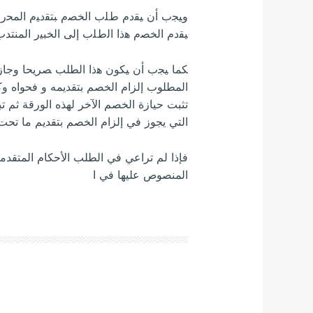
ﻭﻴﺠﺏ ﺃﻥ ﻴﻘﺩﻡ ﻁﻠﺏ ﺍﻟﺨﺼﻡ ﺒﺘﻘﺩﻴﻡ ﺍﻟﻤﺤﺭﺭ 
ﻴﻘﺩﻡ ﺍﻟﺨﺼﻡ ﻫﺫﺍ ﺍﻟﻁﻠﺏ ﺇﻟﻰ ﺍﻟﺨﺒﻴﺭ ﺍﻟﻤﻨﺘﺪ
ﻜﻤﺎ ﻴﺠﺏ ﺃﻥ ﻴﻜﻮﻥ ﻫﺫﺍ ﺍﻟﻄﻠﺐ ﺼﺮﻳﺤﺎ ﻭﺟﺎﺯﻣ
ﺍﻟﻤﻄﻠﻮﺏ ﺇﻟﺰﺍﻡ ﺍﻟﺨﺼﻢ ﺑﺘﻘﺪﻳﻤﻪ ﻭ ﻓﺤﻮﺍﻩ ﻭﻛﺬ
ﺗﺜﺒﺖ ﺣﻴﺎﺯﺓ ﺍﻟﺨﺼﻢ ﺍﻵﺧﺮ ﻟﻬﺬﻩ ﺍﻟﻮﺭﻗﺔ ﺛﻢ 
ﺍﻟﺘﻲ ﻳﺠﻮﺯ ﻓﻲ ﺇﻟﺰﺍﻡ ﺍﻟﺨﺼﻢ ﺑﺘﻘﺪﻳﻢ ﻣﺎ ﺗﺤﺖ
ﻓﺈﺫﺍ ﻟﻢ ﺗﺮﺍﻋﻲ ﻓﻲ ﺍﻟﻄﻠﺐ ﺍﻷﺣﻜﺎﻡ ﺍﻟﻤﺘﻘﺪ
ﺍﻟﻤﻨﺼﻮﺹ ﻋﻠﻴﻬﺎ ﻓﻲ ﺍ