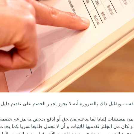
ﻨﻔﺴﻪ، ﻭﻴﻘﺎﺒل ﺫﻟﻙ ﺒﺎﻟﻀﺭﻭﺭﺓ ﺃﻨﻪ ﻻ ﻴﺠﻭﺯ ﺇﺠﺒﺎﺭ ﺍﻟﺨﺼﻡ ﻋﻠﻰ ﺘﻘﺩﻴﻡ ﺩﻟﻴﻝ
ﻤﻥ ﻤﺴﺘﻨﺩﺍﺕ ﺇﺜﺒﺎﺘﺎ ﻟﻤﺎ ﻴﺩﻋﻴﻪ ﻤﻥ ﺤﻕ ﺃﻭ ﻟﺩﻓﻊ ﻴﺩﺤﺽ ﺒﻪ ﻤﺯﺍﻋﻡ ﺨﺼﻤﻪ
ﻭ ﻜﺎﻥ ﻤﻥ ﺍﻟﺠﺎﺌﺯ ﺘﻘﺩﻤﻴﻬﺎ ﻟﻺﺜﺒﺎﺕ ﻭ ﺃﻥ ﻻ ﺘﺤﻤل ﻁﺎﺒﻌﺎ ﺴﺭﻴﺎ ﻜﻤﺎ ﻴﺤﺩ
ﺕ ﻭﺩﻓﻭﻉ ﺍﻟﺨﺼﻡ ﻤﻭﺠﻭﺩﺓ ﻓﻲ ﺤﻭﺯﺓ ﺍﻟﺨﺼﻡ ﺍﻵﺨﺭ ﻓﻬل ﻴﺠﻭﺯ ﻟﻠﺨﺼﻡ ﺍﻷﻭل