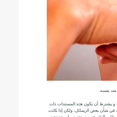
 ﻀﺩ ﻨﻔﺴﻪ.
 ﻭ ﻴﺸﺘﺭﻁ ﺃﻥ ﺘﻜﻭﻥ ﻫﺫﻩ ﺍﻟﻤﺴﺘﻨﺩﺍﺕ ﺫﺍﺕ
ﺙ ﻓﻲ ﺸﺄﻥ ﺒﻌﺽ ﺍﻟﺭﺴﺎﺌل، ﻭﻟﻜﻥ ﺇﺫﺍ ﻜﺎﻨﺕ
 ﻁﻠﺏ ﺇﻟﺯﺍﻡ ﺨﺼﻤﻪ ﺒﺘﻘﺩﻴﻡ ﻤﺎ ﻴﻭﺠﺩ ﺘﺤﺕ