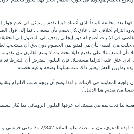
ﻓﻬﺫﺍ ﻴﻌﺩ ﻤﺨﺎﻟﻔﺔ ﻟﻠﻤﺒﺩﺃ ﺍﻟﺫﻱ ﺃﺜﺒﺘﻨﺎﻩ ﻓﻴﻤﺎ ﺘﻘﺩﻡ ﻭ ﻴﺘﻤﺜل ﻓﻲ ﻋﺩﻡ ﺠﻭﺍﺯ
ﺠﻭﺩ ﺍﻟﺘﺯﺍﻡ ﺃﺨﻼﻗﻲ ﻋﻠﻰ ﻋﺎﺘﻕ ﻜل ﺨﺼﻡ ﺒﺄﻥ ﻴﺴﻌﻰ ﺩﺍﺌﻤﺎ ﺇﻟﻰ ﻗﻭل ﺍﻟﺼﺩ
ﻟﻘﺎﻀﻲ ﻓﻲ ﺍﻹﺜﺒﺎﺕ ﺃﺼﺒﺢ ﻟﻪ ﺩﻭﺭ ﺇﻴﺠﺎﺒﻲ ﻴﻬﺩﻑ ﺇﻟﻰ ﺍﻟﻭﺼﻭل ﺇﻟﻰ ﺍﻟﺤﻘﻴﻘﺔ
 ﺠﺎﻨﺏ ﻤﻥ ﺍﻟﻔﻘﻪ- ﺒﺄﻥ ﻤﻥ ﺍﻤﺘﻨﻊ ﻤﻥ ﺍﻟﺨﺼﻭﻡ ﺩﻭﻥ ﺤﻕ ﺃﻥ ﻴﺴﺘﺠﻴﺏ ﻟﻁ
 ﺒﺄﻥ ﺍﻤﺘﻨﻊ ﻤﺜﻼ ﻋﻠﻰ ﺘﻘﺩﻴﻡ ﺩﻟﻴﻼ ﺘﺤﺕ ﻴﺩﻩ ﻻ ﻴﻤﻨﻊ ﺍﻟﻘﺎﻨﻭﻥ ﻤﻥ ﺘﻘﺩﻴﻤﻪ
ﺫﻱ ﻋﻠﻕ ﻋﻠﻴﻪ ﺍﻟﺘﺯﺍﻤﺎ ﻤﺴﺘﺤﻴﻼ، ﻓﺈﻥ ﺍﻟﻘﺎﻨﻭﻥ ﻴﻔﺘﺭﺽ ﺃﻥ ﺍﻟﺸﺭﻁ ﻗﺩ ﺘﺤ
ﻴﺩﻩ ﺒﻁﺭﻴﻕ ﺍﻟﻐﺵ ﻴﻌﺘﺒﺭ ﺫﻟﻙ ﻤﻨﻪ ﺘﺴﻠﻴﻤﺎ ﺒﺼﺤﺔ ﻴﺩﻋﻴﻪ ﺨﺼﻤﻪ.
 ﻭﺍﺠﺒﻪ ﺍﻟﻤﻌﺎﻭﻨﺔ ﻓﻲ ﺍﻹﺜﺒﺎﺕ ﻭ ﻟﻬﺫﺍ ﻴﺼﺢ ﺃﻥ ﻴﻭﺠﻪ ﻁﻠﺏ ﺍﻻﻟﺘﺯﺍﻡ ﺒﺘﻘﺩ
1
ﻴﺎ ﻤﻥ ﺘﻘﺩﻴﻡ ﻫﺫﺍ ﺍﻟﺩﻟﻴل
.
ﺘﻘﺩﻴﻡ ﻤﺎ ﺘﺤﺕ ﻴﺩﻩ ﻤﻥ ﻤﺴﺘﻨﺩﺍﺕ ﻋﺭﻓﻬﺎ ﺍﻟﻘﺎﻨﻭﻥ ﺍﻟﺭﻭﻤﺎﻨﻲ ﺒﻤﺎ ﻜﺎﻥ ﻴﺴﻤ
ﻭﻓﻲ ﺍﻟﻘﺎﻨﻭﻥ ﺍﻟﻔﺭﻨﺴﻲ ﻭﺠﺩﺕ ﻋﺩﺓ ﺘﻁﺒﻴﻘﺎﺕ ﻟﻬﺫ