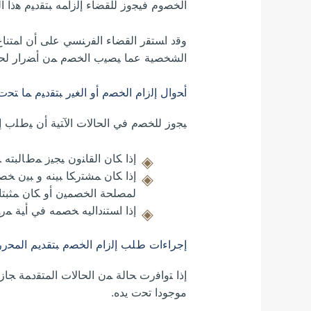
ﺍﻟﺨﺼﻭﻡ ﻓﻴﺠﻭﺯ ﻟﻠﻘﻀﺎﺀ ﺇﻟﺯﺍﻤﻪ ﺒﺘﻘﺩﻴﻡ ﻫﺫﺍ ﺍﻟ
ﻭﻗﺩ ﺍﺴﺘﻘﺭ ﺍﻟﻘﻀﺎﺀ ﺍﻟﻔﺭﻨﺴﻲ ﻋﻠﻰ ﺃﻥ ﺍﻤﺘﻨﺎ
ﺍﻟﺸﺨﺼﻴﺔ ﻋﻤﺎ ﻴﺼﻴﺏ ﺍﻟﺨﺼﻡ ﻤﻥ ﺃﻀﺭﺍﺭ ﻟﺤﻘﺕ
ﺃﺤﻭﺍل ﺇﻟﺯﺍﻡ ﺍﻟﺨﺼﻡ ﺃﻭ ﺍﻟﻐﻴﺭ ﺒﺘﻘﺩﻴﻡ ﻤﺎ ﺘﺤﺕ
ﻴﺠﻭﺯ ﻟﻠﺨﺼﻡ ﻓﻲ ﺍﻟﺤﺎﻻﺕ ﺍﻵﺘﻴﺔ ﺃﻥ ﻴﻁﻠﺏ ﺇ
ﺇﺫﺍ ﻜﺎﻥ ﺍﻟﻘﺎﻨﻭﻥ ﻴﺠﻴﺯ ﻤﻁﺎﻟﺒﺘﻪ ﺒ
ﺇﺫﺍ ﻜﺎﻥ ﻤﺸﺘﺭﻜﺎ ﺒﻴﻨﻪ ﻭ ﺒﻴﻥ ﺨﺼ
ﻟﻤﺼﻠﺤﺔ ﺍﻟﺨﺼﻤﻴﻥ ﺃﻭ ﻜﺎﻥ ﻤﺜﺒﺘﺎ ﻹ
ﺇﺫﺍ ﺍﺴﺘﻨﺩﺍﻟﻴﻪ ﺨﺼﻤﻪ ﻓﻲ ﺃﻴﺔ ﻤ
ﺇﺟﺮﺍﺀﺍﺕ ﻁﻠﺐ ﺇﻟﺯﺍﻡ ﺍﻟﺨﺼﻡ ﺒﺘﻘﺪﻳﻢ ﺍﻟﻤﺤﺭﺭ
ﺇﺫﺍ ﺘﻭﺍﻓﺭﺕ ﺤﺎﻟﺔ ﻤﻥ ﺍﻟﺤﺎﻻﺕ ﺍﻟﻤﺘﻘﺩﻤﺔ ﺠﺎ
ﻣﻮﺟﻮﺩﺍ ﺗﺤﺕ ﻳﺪﻩ.