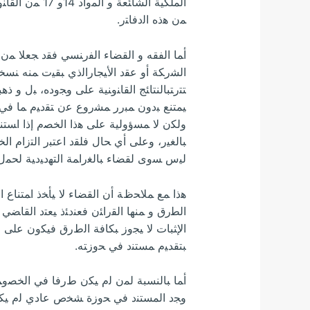
ﺍﻟﻤﻠﻜﻴﺔ ﺍﻟﺸﺎ
ﻤﻥ ﻫﺫﻩ ﺍﻟﺩﻓﺎﺘﺭ.
ﺃﻤﺎ ﺍﻟﻔﻘﻪ ﻭ ﺍﻟﻘﻀﺎﺀ ﺍﻟﻔﺭﻨﺴﻲ ﻓﻘﺩ ﺠﻌﻼ ﻤﻥ 
ﺍﻟﺸﺭﻜﺔ ﺃﻭ ﻋﻘﺩ ﺍﻷﻴﺠﺎﺭﺍﻟﺫﻱ ﺒﻘﻴﺕ ﻤﻨﻪ ﻨﺴﺨﺔ
ﺘﺘﺭﺘﺒﺎﻟﻨﺘﺎﺌﺞ ﺍﻟﻘﺎﻨﻭﻨﻴﺔ ﻋﻠﻰ ﻭﺠﻭﺩﻩ، ﺒل ﻭ 
ﻴﻤﺘﻨﻊ ﺒﺩﻭﻥ ﻤﺒﺭﺭ ﻤﺸﺭﻭﻉ ﻋﻥ ﺘﻘﺩﻴﻡ ﻤﺎ ﻓﻲ
ﻭﻟﻜﻥ ﻻ ﻤﺴﺅﻭﻟﻴﺔ ﻋﻠﻰ ﻫﺫﺍ ﺍﻟﺨﺼﻡ ﺇﺫﺍ ﺍﺴﺘﻨ
ﺒﺎﻟﻐﻴﺭ، ﻭﻋﻠﻰ ﺃﻱ ﺤﺎل ﻓﻠﻘﺩ ﺍﻋﺘﺒﺭ ﺍﻟﺘﺯﺍﻡ ﺍ
ﻟﻴﺱ ﺴﻭﻯ ﻟﻘﻀﺎﺀ ﺒﺎﻟﻐﺭﺍﻤﺔ ﺍﻟﺘﻬﺩﻴﺩﻴﺔ ﻟﺤﻤل 
ﻫﺫﺍ ﻤﻊ ﻤﻼﺤﻅﺔ ﺃﻥ ﺍﻟﻘﻀﺎﺀ ﻻ ﻴﺄﺨﺫ ﺍﻤﺘﻨﺎﻉ ﺍ
ﺍﻟﻄﺭﻕ ﻭ ﻤﻨﻬﺎ ﺍﻟﻘﺭﺍﺌﻥ ﻓﻌﻨﺩﺌﺫ ﻴﻌﺘﺩ ﺍﻟﻘﺎﻀﻲ
ﺍﻹﺜﺒﺎﺕ ﻻ ﻴﺠﻭﺯ ﺒﻜﺎﻓﺔ ﺍﻟﻁﺭﻕ ﻓﻴﻜﻭﻥ ﻋﻠﻰ ﺍ
ﺒﺘﻘﺪﻴﻡ ﻤﺴﺘﻨﺩ ﻓﻲ ﺤﻭﺯﺘﻪ.
ﺃﻤﺎ ﺒﺎﻟﻨﺴﺒﺔ ﻟﻤﻥ ﻟﻡ ﻴﻜﻥ ﻁﺭﻓﺎ ﻓﻲ ﺍﻟﺨﺼﻭﻤﺔ
ﻭﺠﺩ ﺍﻟﻤﺴﺘﻨﺩ ﻓﻲ ﺤﻭﺯﺓ ﺸﺨﺹ ﻋﺎﺩﻱ ﻟﻡ ﻴﻜﻥ 