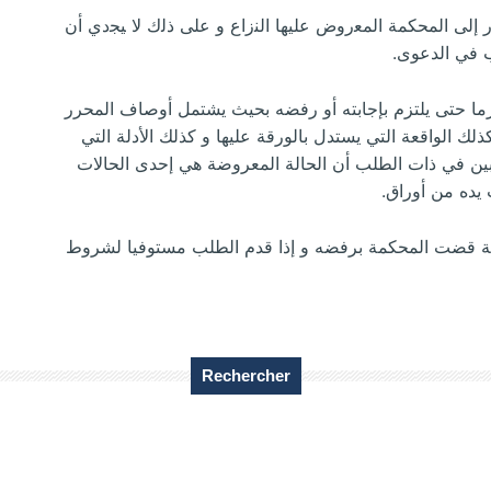
ﺇﻟﻰ ﺍﻟﻤﺤﻜﻤﺔ ﺍﻟﻤﻌﺭﻭﺽ ﻋﻠﻴﻬﺎ ﺍﻟﻨﺯﺍﻉ ﻭ ﻋﻠﻰ ﺫﻟﻙ ﻻ ﻴﺠﺩﻱ ﺃﻥ
ﺏ ﻓﻲ ﺍﻟﺪﻋﻮﻯ.
ﺎ ﺣﺘﻰ ﻳﻠﺘﺰﻡ ﺑﺈﺟﺎﺑﺘﻪ ﺃﻭ ﺭﻓﻀﻪ ﺑﺤﻴﺚ ﻳﺸﺘﻤﻞ ﺃﻭﺻﺎﻑ ﺍﻟﻤﺤﺮﺭ
ﻟﻚ ﺍﻟﻮﺍﻗﻌﺔ ﺍﻟﺘﻲ ﻳﺴﺘﺪﻝ ﺑﺎﻟﻮﺭﻗﺔ ﻋﻠﻴﻬﺎ ﻭ ﻛﺬﻟﻚ ﺍﻷﺩﻟﺔ ﺍﻟﺘﻲ
ﺗﺒﻴﻦ ﻓﻲ ﺫﺍﺕ ﺍﻟﻄﻠﺐ ﺃﻥ ﺍﻟﺤﺎﻟﺔ ﺍﻟﻤﻌﺮﻭﺿﺔ ﻫﻲ ﺇﺣﺪﻯ ﺍﻟﺤﺎﻻﺕ
 ﻳﺪﻩ ﻣﻦ ﺃﻭﺭﺍﻕ.
ﻣﺔ ﻗﻀﺖ ﺍﻟﻤﺤﻜﻤﺔ ﺑﺮﻓﻀﻪ ﻭ ﺇﺫﺍ ﻗﺪﻡ ﺍﻟﻄﻠﺐ ﻣﺴﺘﻮﻓﻴﺎ ﻟﺸﺮﻭﻁ
Rechercher