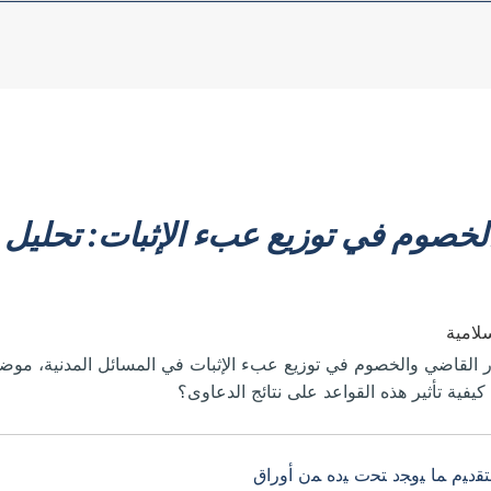
خصوم في توزيع عبء الإثبات: تحليل مقا
لامية
لقاضي والخصوم في توزيع عبء الإثبات في المسائل المدنية، موضحًا
يفية تأثير هذه القواعد على نتائج الدعاوى؟
 ﺒﺘﻘﺩﻴﻡ ﻤﺎ ﻴﻭﺠﺩ ﺘﺤﺕ ﻴﺩﻩ ﻤﻥ ﺃﻭﺭﺍﻕ