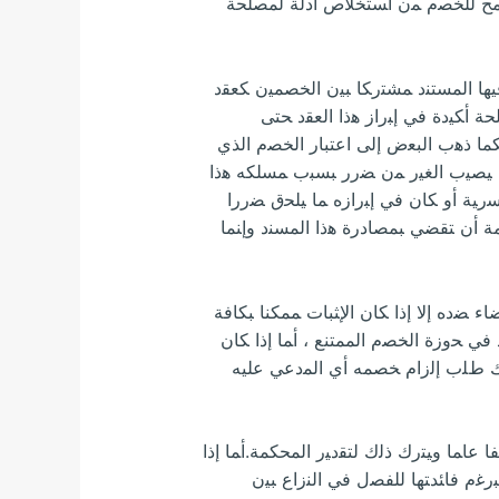
ﻟﺘﺠﺎﺭﻴﺔ ﺒﻤﺎ ﻴﺴﻤﺢ ﻟﻠﺨﺼﻡ ﻤﻥ ﺍﺴﺘﺨﻼﺹ ﺃﺩﻟﺔ ﻟﻤﺼﻠﺤﺔ
ﻴﻬﺎ ﺍﻟﻤﺴﺘﻨﺩ ﻤﺸﺘﺭﻜﺎ ﺒﻴﻥ ﺍﻟﺨﺼﻤﻴﻥ ﻜﻌﻘﺩ
ﺔ ﺃﻜﻴﺩﺓ ﻓﻲ ﺇﺒﺭﺍﺯ ﻫﺫﺍ ﺍﻟﻌﻘﺩ ﺤﺘﻰ
ﻜﻤﺎ ﺫﻫﺏ ﺍﻟﺒﻌﺽ ﺇﻟﻰ ﺍﻋﺘﺒﺎﺭ ﺍﻟﺨﺼﻡ ﺍﻟﺬﻱ
 ﻴﺼﻴﺏ ﺍﻟﻐﻴﺭ ﻤﻥ ﻀﺭﺭ ﺒﺴﺒﺏ ﻤﺴﻠﻜﻪ ﻫﺫﺍ
ﻴﺔ ﺃﻭ ﻜﺎﻥ ﻓﻲ ﺇﺒﺭﺍﺯﻩ ﻤﺎ ﻴﻠﺤﻕ ﻀﺭﺭﺍ
ﻜﻤﺔ ﺃﻥ ﺘﻘﻀﻲ ﺒﻤﺼﺎﺩﺭﺓ ﻫﺫﺍ ﺍﻟﻤﺴﻨﺩ ﻭﺇﻨﻤﺎ
ﺀ ﻀﺩﻩ ﺇﻻ ﺇﺫﺍ ﻜﺎﻥ ﺍﻹﺜﺒﺎﺕ ﻤﻤﻜﻨﺎ ﺒﻜﺎﻓﺔ
ﻓﻲ ﺤﻭﺯﺓ ﺍﻟﺨﺼﻡ ﺍﻟﻤﻤﺘﻨﻊ ، ﺃﻤﺎ ﺇﺫﺍ ﻜﺎﻥ
ﻟﻙ ﻁﻠﺏ ﺇﻟﺯﺍﻡ ﺨﺼﻤﻪ ﺃﻱ ﺍﻟﻤﺩﻋﻲ ﻋﻠﻴﻪ
ﻋﺎﻤﺎ ﻭﻴﺘﺭﻙ ﺫﻟﻙ ﻟﺘﻘﺩﻴﺭ ﺍﻟﻤﺤﻜﻤﺔ.ﺃﻤﺎ ﺇﺫﺍ
ﻡ ﻓﺎﺌﺪﺘﻬﺎ ﻟﻠﻔﺼل ﻓﻲ ﺍﻟﻨﺯﺍﻉ ﺒﻴﻥ