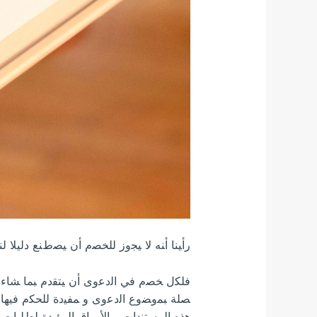
ﺭﺃﻴﻨﺎ ﺃﻨﻪ ﻻ ﻴﺠﻭﺯ ﻟﻠﺨﺼﻡ ﺃﻥ ﻴﺼﻁﻨﻊ ﺩﻟﻴﻼ ﻟ
ﻓﻠﻜل ﺨﺼﻡ ﻓﻲ ﺍﻟﺩﻋﻭﻯ ﺃﻥ ﻴﺘﻘﺩﻡ ﺒﻤﺎ ﺸﺎﺀ 
ﺼﻠﺔ ﺒﻤﻭﻀﻭﻉ ﺍﻟﺩﻋﻭﻯ ﻭ ﻤﻔﻴﺩﺓ ﻟﻠﺤﻜﻡ ﻓﻴﻬﺎ 
ﻫﺫﻩ ﺍﻟﻤﺴﺘﻨﺩﺍﺕ ﻭ ﺍﻷﻭﺭﺍﻕ ﺍﻟﻤﺅﻴﺩﺓ ﻟﻁﻠﺒﺎ