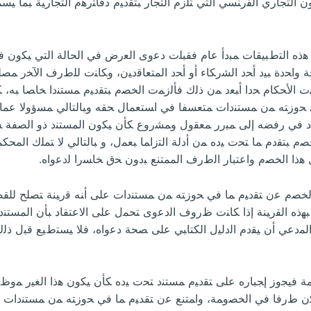
ﺌﻌﺔ ﻭ ﺍﻟﻤﻭﺍﺩ 14ﻭ 17 ﻤﻥ ﺍﻟﻘﺎﻨﻭﻥ ﺍﻟﺘﺠﺎﺭﻱ ﺍﻟﻔﺭﻨﺴﻲ ﺍﻟﺘﻲ ﺘﻠﺯﻡ ﺍﻟﺘﺠﺎﺭ ﺒﺘﻘﺩﻴﻡ ﺩﻓﺎﺘﺭﻫﻡ ﺍ
ﻫﺫﻩ ﺍﻟﺘﻁﺒﻴﻘﺎﺕ ﻤﺒﺩﺃ ﻋﺎﻡ ﻓﻘﺒﻠﺕ ﺩﻋﻭﻯ ﺍﻟﻌﺭﺽ ﻓﻲ ﺍﻟﺤﺎﻟﺔ ﺍﻟﺘﻲ ﻴﻜﻭﻥ ﻓ
 ﻭﺍﺤﺩﺓ ﺒﻴﺩ ﺃﺤﺩ ﺍﻟﺸﺭﻜﺎﺀ ﺃﻭ ﺃﺤﺩ ﺍﻟﻤﺘﻌﺎﻗﺩﻴﻥ، ﻭﻜﺎﻨﺕ ﻟﻠﻁﺭﻑ ﺍﻵﺨﺭ ﻤﺼﻠﺤ
ﺫﻫﺒﺕ ﺍﻷﺤﻜﺎﻡ ﺤﺩﺍ ﺃﺒﻌﺩ ﻤﻥ ﺫﻟﻙ ﻓﺄﻟﺯﻤﺕ ﺍﻟﺨﺼﻡ ﺒﺘﻘﺩﻴﻡ ﻤﺴﺘﻨﺩﺍ ﺨﺎﺼﺎ ﺒﻪ، 
 ﺤﻭﺯﺘﻪ ﻤﻥ ﻤﺴﺘﻨﺩﺍﺕ ﻤﺘﻌﺴﻔﺎ ﻓﻲ ﺍﺴﺘﻌﻤﺎل ﺤﻘﻪ ﻭﺒﺎﻟﺘﺎﻟﻲ ﻤﺴﺅﻭﻻ ﻋﻤﺎ
ﺩ ﻓﻲ ﺭﻓﻀﻪ ﺇﻟﻰ ﻤﺒﺭﺭ ﻤﻌﻘﻭل ﻭﻤﺸﺭﻭﻉ ﻜﺄﻥ ﻴﻜﻭﻥ ﺍﻟﻤﺴﺘﻨﺩ ﺫﻭ ﺍﻟﺼﻔﺔ ﺴﺭ
ﻟﺨﺼﻡ ﺒﺘﻘﺩﻡ ﻤﺎ ﺘﺤﺕ ﻴﺩﻩ ﻤﻥ ﺃﺩﻟﺔ ﺍﻟﺘﺯﺍﻤﺎ ﺒﻌﻤل، ﻭ ﺒﺎﻟﺘﺎﻟﻲ ﻻ ﺘﻤﻠﻙ ﺍﻟﻤﺤ
ﻫﺫﺍ ﺍﻟﺨﺼﻡ ﻭﺍﻋﺘﺒﺎﺭ ﺍﻟﻁﺭﻑ ﺍﻟﻤﻤﺘﻨﻊ ﺒﺩﻭﻥ ﺤﻕ ﺨﺎﺴﺭﺍ ﻟﺩﻋﻭﺍﻩ.
ﻟﺨﺼﻡ ﻋﻥ ﺘﻘﺩﻴﻡ ﻤﺎ ﻓﻲ ﺤﻭﺯﺘﻪ ﻤﻥ ﻤﺴﺘﻨﺩﺍﺕ ﻋﻠﻰ ﺃﻨﻪ ﻗﺭﻴﻨﺔ ﺘﺼﻠﺢ ﻟﻠﻘﻀﺎ
 ﺒﻬﺫﻩ ﺍﻟﻘﺭﻴﻨﺔ ﺇﺫﺍ ﻜﺎﻨﺕ ﻅﺭﻭﻑ ﺍﻟﺩﻋﻭﻯ ﺘﺤﻤل ﻋﻠﻰ ﺍﻻﻋﺘﻘﺎﺩ ﺒﺄﻥ ﺍﻟﻤﺴﺘﻨﺩ 
ﻟﻤﺩﻋﻲ ﺃﻥ ﻴﻘﺩﻡ ﺍﻟﺩﻟﻴل ﺍﻟﻜﺘﺎﺒﻲ ﻋﻠﻰ ﺼﺤﺔ ﺩﻋﻭﺍﻩ، ﻓﻼ ﻴﺴﺘﻁﻴﻊ ﻗﺒل ﺫ
 ﻓﻴﺠﻭﺯ ﺇﺠﺒﺎﺭﻩ ﻋﻠﻰ ﺘﻘﺩﻴﻡ ﻤﺴﺘﻨﺩ ﺘﺤﺕ ﻴﺩﻩ ﻜﺄﻥ ﻴﻜﻭﻥ ﻫﺫﺍ ﺍﻟﻐﻴﺭ ﻤﻭﻅﻔﺎ 
ﻁﺭﻓﺎ ﻓﻲ ﺍﻟﺨﺼﻭﻤﺔ، ﻭﺍﻤﺘﻨﻊ ﻋﻥ ﺘﻘﺪﻴﻡ ﻤﺎ ﻓﻲ ﺤﻭﺯﺘﻪ ﻤﻥ ﻤﺴﺘﻨﺩﺍﺕ ﺒﺭﻏ