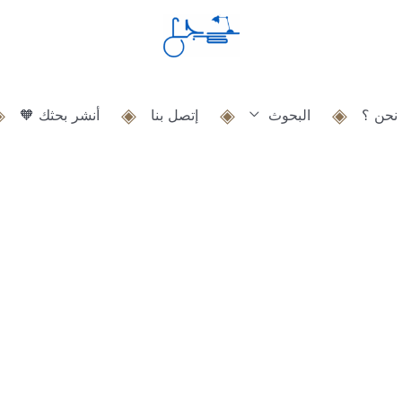
نحن ؟
البحوث
إتصل بنا
أنشر بحثك 🧡