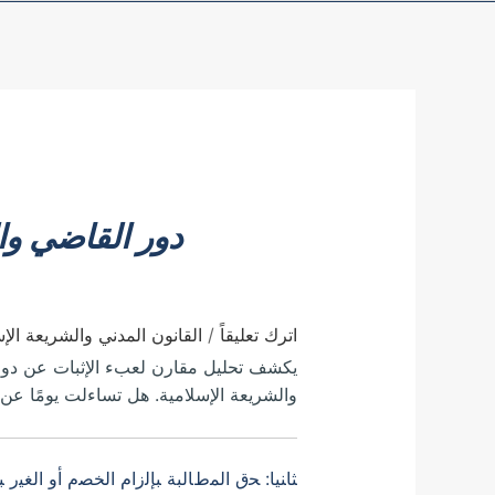
دور القاضي وال
اترك تعليقاً
/
القانون المدني والشريعة الإس
يكشف تحليل مقارن لعبء الإثبات عن دور ا
والشريعة الإسلامية. هل تساءلت يومًا عن ك
ﺜﺎﻨﻴﺎ: ﺤﻕ ﺍﻟﻤﻁﺎﻟﺒﺔ ﺒﺈﻟﺯﺍﻡ ﺍﻟﺨﺼﻡ ﺃﻭ ﺍﻟﻐﻴﺭ