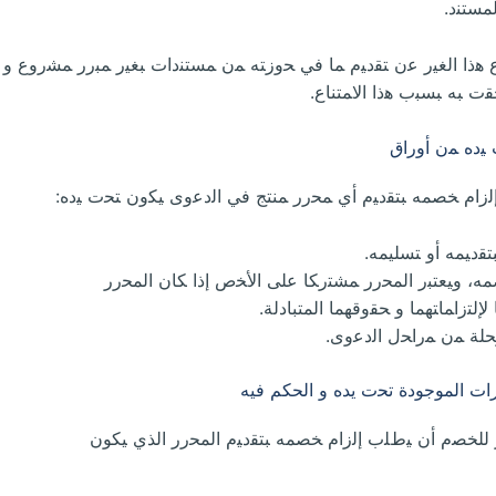
ﻤﺴﺘﻨﺩ.
ﻉ ﻫﺫﺍ ﺍﻟﻐﻴﺭ ﻋﻥ ﺘﻘﺩﻴﻡ ﻤﺎ ﻓﻲ ﺤﻭﺯﺘﻪ ﻤﻥ ﻤﺴﺘﻨﺩﺍﺕ ﺒﻐﻴﺭ ﻤﺒﺭﺭ ﻤﺸﺭﻭﻉ ﻭ 
 ﺒﻪ ﺒﺴﺒﺏ ﻫﺫﺍ ﺍﻻﻤﺘﻨﺎﻉ.
 ﻴﺩﻩ ﻤﻥ ﺃﻭﺭﺍﻕ
ﻟﺯﺍﻡ ﺨﺼﻤﻪ ﺒﺘﻘﺩﻴﻡ ﺃﻱ ﻤﺤﺭﺭ ﻤﻨﺘﺞ ﻓﻲ ﺍﻟﺩﻋﻭﻯ ﻴﻜﻭﻥ ﺘﺤﺕ ﻴﺩﻩ:
ﺘﻘﺩﻴﻤﻪ ﺃﻭ ﺘﺴﻠﻴﻤﻪ.
ﻤﻪ، ﻭﻴﻌﺘﺒﺭ ﺍﻟﻤﺤﺭﺭ ﻤﺸﺘﺭﻜﺎ ﻋﻠﻰ ﺍﻷﺨﺹ ﺇﺫﺍ ﻜﺎﻥ ﺍﻟﻤﺤﺭﺭ
ﻟﺘﺯﺍﻤﺎﺘﻬﻤﺎ ﻭ ﺤﻘﻭﻗﻬﻤﺎ ﺍﻟﻤﺘﺒﺎﺩﻟﺔ.
ﺭﺤﻠﺔ ﻤﻥ ﻤﺭﺍﺤل ﺍﻟﺩﻋﻭﻯ.
ﺍﺕ ﺍﻟﻤﻮﺟﻮﺩﺓ ﺗﺤﺕ ﻳﺪﻩ ﻭ ﺍﻟﺤﻜﻢ ﻓﻴﻪ
ﺯ ﻟﻠﺨﺼﻡ ﺃﻥ ﻴﻁﻠﺏ ﺇﻟﺯﺍﻡ ﺨﺼﻤﻪ ﺒﺘﻘﺩﻴﻡ ﺍﻟﻤﺤﺭﺭ ﺍﻟﺬﻱ ﻴﻜﻮﻥ