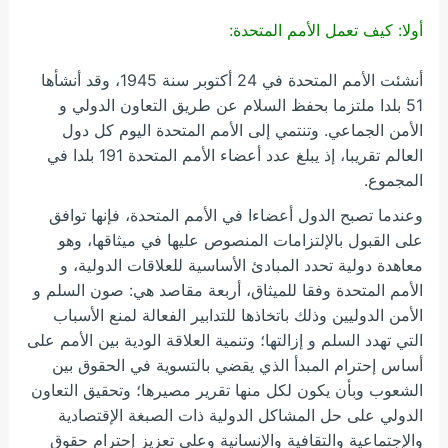
أولا: كيف تعمل الأمم المتحدة:
أنشئت الأمم المتحدة في 24 أكتوبر سنة 1945، وقد أنشأها
51 بلدا ملتزما بحفظ السلام عن طريق التعاون الدولي و
الأمن الجماعي. وتنتمي إلى الأمم المتحدة اليوم كل دول
العالم تقريبا، إذ يبلغ عدد أعضاء الأمم المتحدة 191 بلدا في
المجموع.
وعندما تصبح الدول أعضاءا في الأمم المتحدة، فإنها توافق
على القبول بالإلتزامات المنصوص عليها في ميثاقها، وهو
معاهدة دولية تحدد المبادئ الأساسية للعلاقات الدولية، و
الأمم المتحدة وفقا للميثاق، أربعة مقاصد هي: صون السلم و
الأمن الدوليين وذلك باتخاذها للتدابير الفعالة لمنع الأسباب
التي تهدد السلم و إزالتها؛ وتنمية العلاقة الودية بين الأمم على
أساس إحترام المبدأ الذي يقضي بالتسوية في الحقوق بين
الشعوب وبأن يكون لكل منها تقرير مصيرها؛ وتحقيق التعاون
الدولي على حل المشاكل الدولية ذات الصبغة الإقتصادية
والإجتماعية والتقافية والإنسانية وعلى تعزيز إحترام حقوق