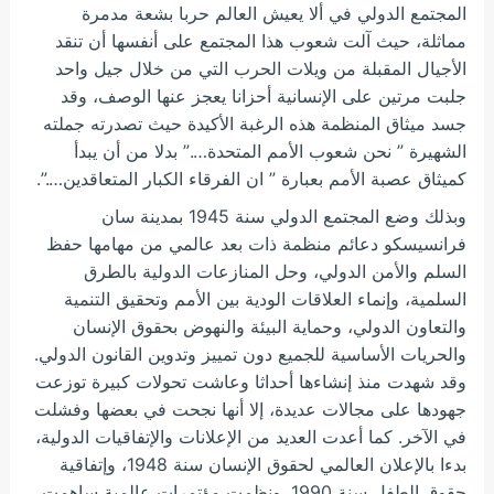
المجتمع الدولي في ألا يعيش العالم حربا بشعة مدمرة
مماثلة، حيث آلت شعوب هذا المجتمع على أنفسها أن تنقد
الأجيال المقبلة من ويلات الحرب التي من خلال جيل واحد
جلبت مرتين على الإنسانية أحزانا يعجز عنها الوصف، وقد
جسد ميثاق المنظمة هذه الرغبة الأكيدة حيث تصدرته جملته
الشهيرة ” نحن شعوب الأمم المتحدة….” بدلا من أن يبدأ
كميثاق عصبة الأمم بعبارة ” ان الفرقاء الكبار المتعاقدين….”.
وبذلك وضع المجتمع الدولي سنة 1945 بمدينة سان
فرانسيسكو دعائم منظمة ذات بعد عالمي من مهامها حفظ
السلم والأمن الدولي، وحل المنازعات الدولية بالطرق
السلمية، وإنماء العلاقات الودية بين الأمم وتحقيق التنمية
والتعاون الدولي، وحماية البيئة والنهوض بحقوق الإنسان
والحريات الأساسية للجميع دون تمييز وتدوين القانون الدولي.
وقد شهدت منذ إنشاءها أحداثا وعاشت تحولات كبيرة توزعت
جهودها على مجالات عديدة، إلا أنها نجحت في بعضها وفشلت
في
الآخر. كما أعدت العديد من الإعلانات والإتفاقيات الدولية،
بدءا بالإعلان العالمي لحقوق الإنسان سنة 1948، وإتفاقية
حقوق الطفل سنة 1990. ونظمت مؤتمرات عالمية ساهمت