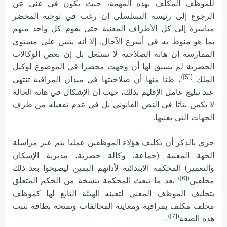
للموظف المكلف بهذه المهمة، حيث يكون في غنى عن
الرجوع إلى رئيسه التسلسلي إن رغب في توجيه المحضر
مباشرة إلى كل الأطراف المعنية حتى يقوم كل واحد منهم
بما هو منوط به في أسرع الآجال. إلا أنه يتبين على مستوى
الممارسة أن هاته الصلاحية لا تستغل بل إن بعض الوكالات
الحضرية لم يسبق لها أن وجهت محضرا في الموضوع لوكيل
([5])
الملك
، ظنا منها أن صلاحيتها في ميدان المراقبة تنتهي
عند تبليغ عامل الإقليم بذلك، حيث أن الإشكال في هاته الحالة
لا يكمن بتاتا في النص القانوني بل في عدم تفعيله من طرف
الجهات التي يعنيها.
حري بالذكر أن تكليف هؤلاء الموظفين عمليا يتم عبر مراسلة
الجهة المعنية (جماعة، وكالة حضرية، مديرية الإسكان
والتعمير) المحكمة الابتدائية لأدائهم اليمين ليصبحوا بعد ذلك
([6])
محلفين
بعد ما تبعث المحكمة بنسخة من الحكم المتعلق
بتحليف الموظف المعني لتعينه الهيئة التابع لها كموظف
محلف مكلف بمراقبة ومعاينة المخالفات وتمنحه بطاقة تثبت
([7])
هذه الصفة
.