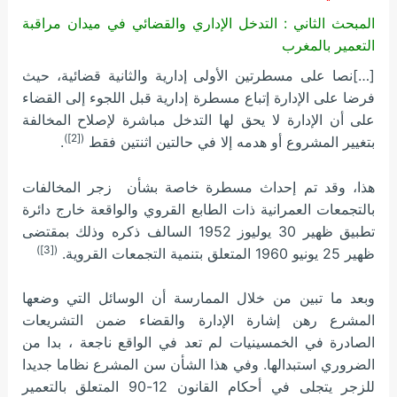
المبحث الثاني : التدخل الإداري والقضائي في ميدان مراقبة
التعمير بالمغرب
[…]نصا على مسطرتين الأولى إدارية والثانية قضائية، حيث
فرضا على الإدارة إتباع مسطرة إدارية قبل اللجوء إلى القضاء
على أن الإدارة لا يحق لها التدخل مباشرة لإصلاح المخالفة
([2])
بتغيير المشروع أو هدمه إلا في حالتين اثنتين فقط
.
هذا، وقد تم إحداث مسطرة خاصة بشأن زجر المخالفات
بالتجمعات العمرانية ذات الطابع القروي والواقعة خارج دائرة
تطبيق ظهير 30 يوليوز 1952 السالف ذكره وذلك بمقتضى
([3])
ظهير 25 يونيو 1960 المتعلق بتنمية التجمعات القروية.
وبعد ما تبين من خلال الممارسة أن الوسائل التي وضعها
المشرع رهن إشارة الإدارة والقضاء ضمن التشريعات
الصادرة في الخمسينيات لم تعد في الواقع ناجعة ، بدا من
الضروري استبدالها. وفي هذا الشأن سن المشرع نظاما جديدا
للزجر يتجلى في أحكام القانون 12-90 المتعلق بالتعمير