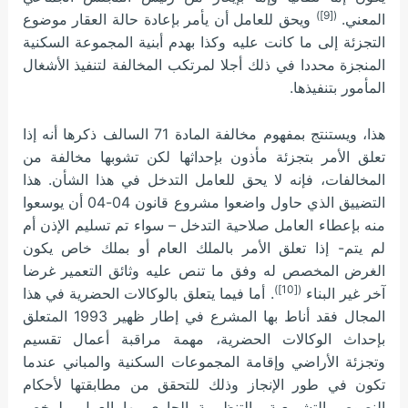
([9])
المعني.
ويحق للعامل أن يأمر بإعادة حالة العقار موضوع
التجزئة إلى ما كانت عليه وكذا بهدم أبنية المجموعة السكنية
المنجزة محددا في ذلك أجلا لمرتكب المخالفة لتنفيذ الأشغال
المأمور بتنفيذها.
هذا، ويستنتج بمفهوم مخالفة المادة 71 السالف ذكرها أنه إذا
تعلق الأمر بتجزئة مأذون بإحداثها لكن تشوبها مخالفة من
المخالفات، فإنه لا يحق للعامل التدخل في هذا الشأن. هذا
التضييق الذي حاول واضعوا مشروع قانون 04-04 أن يوسعوا
منه بإعطاء العامل صلاحية التدخل – سواء تم تسليم الإذن أم
لم يتم- إذا تعلق الأمر بالملك العام أو بملك خاص يكون
الغرض المخصص له وفق ما تنص عليه وثائق التعمير غرضا
([10])
آخر غير البناء
. أما فيما يتعلق بالوكالات الحضرية في هذا
المجال فقد أناط بها المشرع في إطار ظهير 1993 المتعلق
بإحداث الوكالات الحضرية، مهمة مراقبة أعمال تقسيم
وتجزئة الأراضي وإقامة المجموعات السكنية والمباني عندما
تكون في طور الإنجاز وذلك للتحقق من مطابقتها لأحكام
النصوص التشريعية والتنظيمية الجاري بها العمل ولرخص