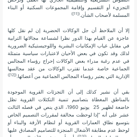
التجزيء أو التقسيم وإقامة المجموعات السكنية أو البناء
([11])
المسلمة لأصحاب الشأن.
إلا أن الملاحظ أن جل الوكالات الحضرية إن لم نقل كلها
عاجزة عن القيام بهذا الدور نظرا لشساعة مجالاتها الترابية
في مقابل غياب الإمكانيات البشرية واللوجيستيكية الضرورية
لذلك وقد تكون في بعض الأحيان لاعتبارات سياسية متمثلة
في عدم رغبة مدراء بعض الوكالات إحراج رؤساء المجالس
الجماعية خاصة عندما تقترب الوكالات من عقد مجالسها
([12])
الإدارية التي يعتبر رؤساء المجالس الجماعية من أعضائها.
بقي أن نشير كذلك إلى أن التجزئات القروية الموجودة
بالمناطق المغطاة بتصاميم تنمية التكثلات القروية تظل
خاضعة لظهير 25 يونيو 1960، الذي ينص في فصله الثالث
عشر على أنه “إذا لوحظت مخالفة لمقررات التصميم الخاص
بتوسيع نطاق العمارات القروية أو لنظام الأزقة والبناء أو
لوحظ عدم مطابقة الأشغال المنجزة للتصاميم المصادق عليها
([13])