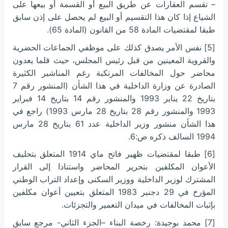
– تقسم العقارات عن طريق البيع أو القسمة أو بيعها على
الشياع إذا كان هذا التقسيم أو البيع لم يحصل على إذن سابق
طبقا لمقتضيات المادة 58 من القانون (المادة 65).
[5] نفس الأمر يصدق كذلك على موظفي الجماعات الحضرية
والقروية المعينين من قبل رئيس المجلس، حيث قلما يعدون
محاضر حول المخالفات المرتكبة رغم المناشير الكثيرة
الصادرة عن وزارة الداخلية في هذا الشأن (المنشور رقم 7
بتاريخ 22 يناير 1993 والمنشور رقم 14 بتاريخ 14 فبراير
1993 والمنشور رقم 28 بتاريخ 28 مارس 1993) راجع في
هذا الشأن منشور وزير الداخلية عدد 61 بتاريخ 28 مارس
1994 السالف ذكره ص:6.
[6] طبقا لمقتضيات ظهير فاتح ماي 1914 المتعلق بتحليف
الأعوان المكلفين بتحرير المحاضر واستنادا إلى القرار
المشترك لوزير الداخلية ووزير السكنى وإعداد التراب الوطني
المؤرخ في 29 دجنبر 1983 المتعلق بتعيين أعوان مكلفين
بإثبات المخالفات في ميدان التعمير والتجزئات.
[7] محمد بوجيدة: رخصة البناء –الجزء الثاني- مرجع سابق