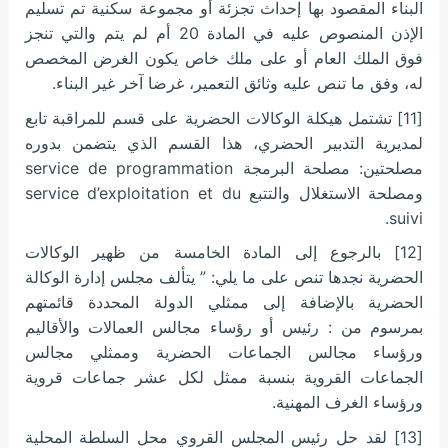
البناء المقصود بها إحداث تجزئة أو مجموعة سكنية تم تسليم
الإذن المنصوص عليه في المادة 20 أم لم يتم والتي تنجز
فوق الملك العام أو على ملك خاص يكون الغرض المخصص
له، وفق ما تنص عليه وثائق التعمير، غرضا آخر غير البناء.
[11] تشتمل هيكلة الوكالات الحضرية على قسم للمراقبة تابع
لمديرية التدبير الحضري، هذا القسم الذي يتضمن بدوره
مصلحتين: مصلحة البرمجة service de programmation
ومصلحة الاستغلال والتتبع service d’exploitation et du
suivi.
[12] بالرجوع إلى المادة الخامسة من ظهير الوكالات
الحضرية نجدها تنص على ما يلي: ” يتألف مجلس إدارة الوكالة
الحضرية بالإضافة إلى ممثلي الدولة المحددة قائمتهم
بمرسوم من : رئيس أو رؤساء مجالس العمالات والأقاليم
ورؤساء مجالس الجماعات الحضرية وممثلي مجالس
الجماعات القروية بنسبة ممثل لكل عشر جماعات قروية
ورؤساء الغرف المهنية.
[13] لقد حل رئيس المجلس القروي محل السلطة المحلية