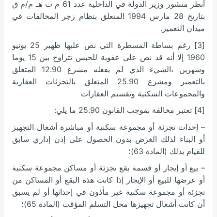
أنظر منشور وزير الدولة في الداخلية عدد 61 م ت هـ م/م ق
بتاريخ 28 مارس 1994 المتعلق بنظام زجر المخالفات في
ميدان التعمير.
[3] رغم بساطة المسطرة التي نص عليها ظهير 25 يونيو
1960 إلا أنه قد نص على عقوبة للحبس تتراوح بين 15 يوما
وشهرين ،الشيء الذي لم يفعله مشرع 12.90 المتعلق
بالتعمير ومشرع 25.90 المتعلق بالتجزئات العقارية
والمجموعات السكنية وتقسيم العقارات
[4] تعتبر مخالفة بموجب القانون 25.90 ما يلي:
– إحداث تجزئة أو مجموعة سكنية أو مباشرة أشغال التجهيز
أو البناء لذلك الغرض بدون الحصول على إذن إداري سابق
للقيام بذلك (المادة 63)؛
– بيع أو إيجار أو قسمة بقع تجزئة أو مساكن مجموعة سكنية
أو عرضها للبيع أو الإيجار إذا كانت هذه البقع أو المساكن من
تجزئة أو مجموعة سكنية غير مأذون في إحداثها أو لم يسبق
أن كانت أشغال تجهيزها محل التسلم المؤقت (المادة 65)؛