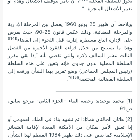
يجوز للسلطة المحلية
، أن تأمر بتوقيف الأشغال وهدم أو
تغيير الأشغال المنجزة…”
ويلاحظ أن ظهير 25 يونيو 1960 يفصل بين المرحلة الإدارية
والمرحلة القضائية، وذلك عكس قانون 25-90، حيث يفرض
([14])
على الإدارة اتباع مسطرة إدارية قبل اللجوء إلى القضاء
وهذا ما يستنتج من خلال قراءة الفقرة الأخيرة من الفصل
الثالث عشر السالف ذكره والتي تقضي بأنه “إذا بقي مقرر
السلطة المحلية بدون جدوى فإنه يتعين على هذه السلطة
(رئيس المجلس الجماعي) وضع تقرير بهذا الشأن ورفعه إلى
([15])”
السلطة القضائية المختصة
.
___________________________________
[1] محمد بوجيدة: رخصة البناء –الجزء الثاني- مرجع سابق،
ص:91 .
[2] هاتان الحالتان هما:إذا تم تشييد بناء في الملك العمومي أو
إذا تعلق الأمر بمكان من الأمكنة المعدة لإقامة الشعائر
الإسلامية كما ينص على ذلك ظهير 1984 المنظم لهذا الشأن،