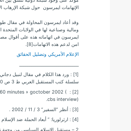
الإتهامات ايمرسون حول شبكة الإرهاب الإسل
ايمرسون في اتهاماته هذه على أقوال مص
امن لدعم هذه الاتهامات[8].
الإعلام الأمريكي وتضليل الحقائق
_____________________________
[1] : ورد هذا الكلام في مقال لنبيل دجان
سلسلة كتب المستقبل العربي ط 3 ص 80.
l « 60 minutes » goctober 2002 (
cbs interview).
[3] : أنظر “السفير” 3 / 11 / 2002 .
[4] : ارثرلوريا: ” أبعاد الحملة ضد الإسلام في الإعلام الأمريكي”، دراسة في الخطاب الصهيوني”،.
2 – مستقبل الإسلام السياسي من وجهة نظر أمريكية تقديم احمد يوسف ط 1 – 2001 المركز الثقافي العربي.