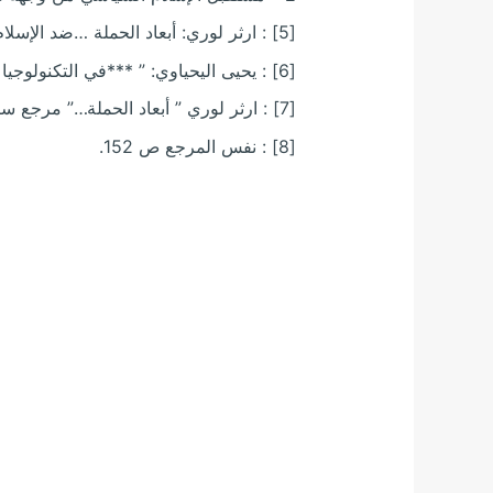
[5] : ارثر لوري: أبعاد الحملة …ضد الإسلام”ن مرجع سابق ص 150 – 151 .
[6] : يحيى اليحياوي: ” ***في التكنولوجيا والإعلام…” مرجع سابق ص 57.
[7] : ارثر لوري ” أبعاد الحملة…” مرجع سابق ص 151 – 152.
[8] : نفس المرجع ص 152.