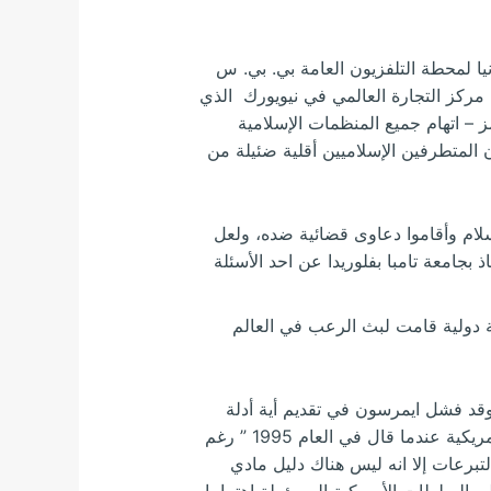
ا لمحطة التلفزيون العامة بي. بي. س
من حادث تفجير مبنى مركز التجارة العالمي في نيويورك الذي
ز – اتهام جميع المنظمات الإسلامية
 المتطرفين الإسلاميين أقلية ضئيلة من
سلام وأقاموا دعاوى قضائية ضده، ولعل
بجامعة تامبا بفلوريدا عن احد الأسئلة
ة دولية قامت لبث الرعب في العالم
 وقد فشل ايمرسون في تقديم أية أدلة
مادية على صحة اتهاماته هذه. وقد عبر عن ذلك فيليب ولكوكوس مسؤول مكتب مكافحة الإرهاب بالخارجية الأمريكية عندما قال في العام 1995 ” رغم
تبرعات إلا انه ليس هناك دليل مادي
 السلطات الأمريكية المسؤولة اهتماما