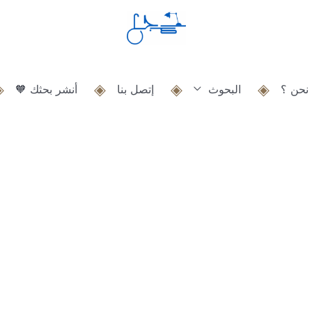
نحن ؟
البحوث
إتصل بنا
أنشر بحثك 🧡