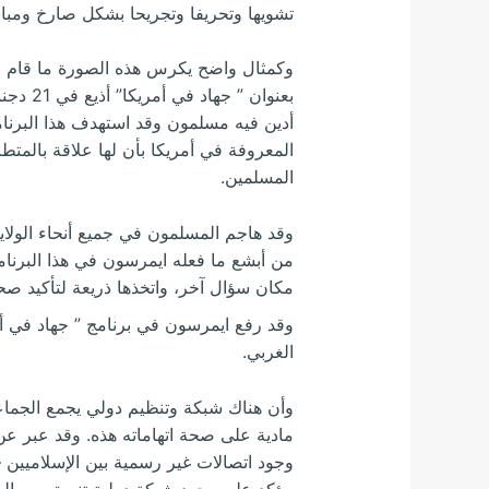
تشويها وتحريفا وتجريحا بشكل صارخ ومباشر[
وكمثال واضح يكرس هذه الصورة ما قام به 
أدين فيه مسلمون وقد استهدف هذا البرنامج
المعروفة في أمريكا بأن لها علاقة بالمتط
المسلمين.
وقد هاجم المسلمون في جميع أنحاء الولايا
من أبشع ما فعله ايمرسون في هذا البرنامج 
مكان سؤال آخر، واتخذها ذريعة لتأكيد صح
وقد رفع ايمرسون في برنامج ” جهاد في أ
الغربي.
وأن هناك شبكة وتنظيم دولي يجمع الجماعات
وجود اتصالات غير رسمية بين الإسلاميين 
مؤكد على وجود شبكة دولية تنسق بين الجم