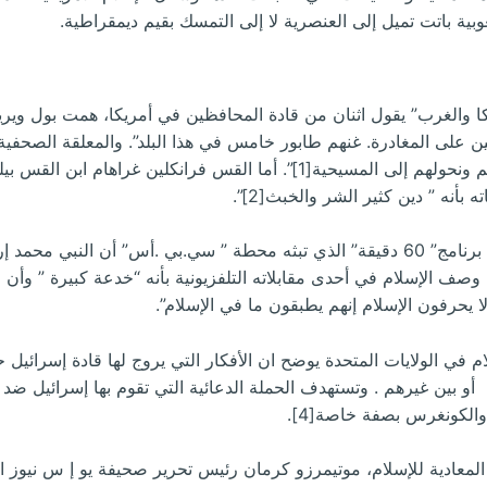
ية باتت تميل إلى العنصرية لا إلى التمسك بقيم ديمقراطية.
يكا والغرب” يقول اثنان من قادة المحافظين في أمريكا، همت بول وير
على المغادرة. غنهم طابور خامس في هذا البلد”. والمعلقة الصحفية
مقالاتها ” يجب أن تغزو بلادهم، نقتل قادتهم ونحولهم إلى المسيحية[1]”. أما ال
أنه ” دين كثير الشر والخبث[2]”.
 وصف الإسلام في أحدى مقابلاته التلفزيونية بأنه “خدعة كبيرة ” وأ
 يحرفون الإسلام إنهم يطبقون ما في الإسلام”.
م في الولايات المتحدة يوضح ان الأفكار التي يروج لها قادة إسرائي
 أو بين غيرهم . وتستهدف الحملة الدعائية التي تقوم بها إسرائيل ضد ا
والكونغرس بصفة خاصة[4].