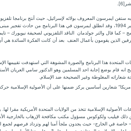
6].
ستفن ايمرسون المعروف بولائه لإسرائيل، حيث أنتج برنامجا تلفزيوني
بعنوان ” جهاد في أمريكا” أذيع في 21 دجنبر 1994، وقد انطلق ايمرسون في هذا البرنامج 
 – كما قال والتر جولدمان الناقد التلفزيوني لصحيفة نيويورك – تايم
رفين الذين يقومون بأعمال العنف بعد أن كانت الفكرة السائدة هي أن
ت المتحدة هذا البرنامج والصورة المشوهة التي استهدفت تقييمها الإ
انه قام بوضع إجابة احد المسلمين وهو الدكتور سامي العريان الأستاذ 
ة شعاراته المغلوطة وغير الصحيحة ضد الإسلام.
مريكا” شعارين أساسين يركز ضمنها على أن الأصولية الإسلامية حرك
 الأصولية الإسلامية تتخذ من الولايات المتحدة الأمريكية مقرا لها.
– خاصة في الخارج- حيث يجدون ملجأ آمنا لهم وتزداد فرصهم لجمع ال
اعات الإسلامية المختلفة وتسيطر عليها”. وعلى هذا الأساس لم تعطي