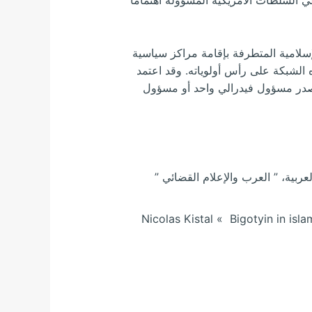
فة نيوريبدليك في 12 يونيو 1995، اتهم فيه الجمعات الإسلامية المتطرفة بإقامة مراكز سياسية
ة واعى أن مكتب التحقيقات الفيدرالية FBI قد وضع متابعة هذه الشبكة على رأس أولوياته. وقد اعتمد
مصدر مسؤول فيدرالي واحد أو مسؤول
عربية، ” العرب والإعلام القضائي ”
[2] : Nicolas Kistal « Bigotyin i