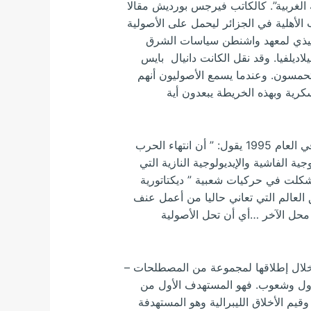
ة الغربية”. كالكاتب فيرجس بورديش مقالا
العنف والحرب الأهلية في الجزائر ليحمل على الأصولية
تنفيذي لمعهد واشنطن سياسات الشرق
اديلفيا. وقد نقل الكانت دانيال بايس
تحمسون. وعندما يسمع الأصوليون أنهم
رية وبهذه الخريطة يبعدون أية
وقد كتب أمورس بير لمترد أستاذ العلوم السياسية بالجامعة الأمريكية ورئيس تحرير مجلة دراسات إستراتيجية في العام 1995 يقول: ” أن انتهاء الحرب
ية الفاشية والإيديولوجية النازية التي
شكلت في حركيات شعبية ” ديكتاتورية
لعالم التي تعاني حاليا من أعمل عنف
 محل الآخر …أي أن تحل الأصولية
خلال إطلاقها لمجموعة من المصطلحات –
دول وشعوب. فهو المستهدف الأول من
وقيم الأخلاق الليبرالية وهو المستهدفة