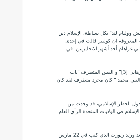
يش ووليام لند” بكل بساطة، الإسلام دين
 المعروفة آن كولتير قالت في إحدى
قس فرانكلين غراهام ابن القس بيللي غراهام أحد أشهر الانجليزيين في
والمبشر الأصولي” جيري فالويل” قال في برنامج” 60 دقيقة” الذي تبثه محطة ” سي.بي .أس” أن النبي محمد إرهابي [3]” و القس المتطرف “بات
ن النبي محمد ” كان مجرد متطرف لقد كان
ل حول الخطر الإسلامي، قد وجدت من
لإسلام في الولايات المتحدة الرأي العام
ولعل من ابرز من تبنوا الأفكار الإسرائيلية المعادية للإسلام، موتيمرزو كرمان رئيس تحرير صحيفة يو إ س نيوز اند ورلد ريورت الذي كتب في 22 مارس