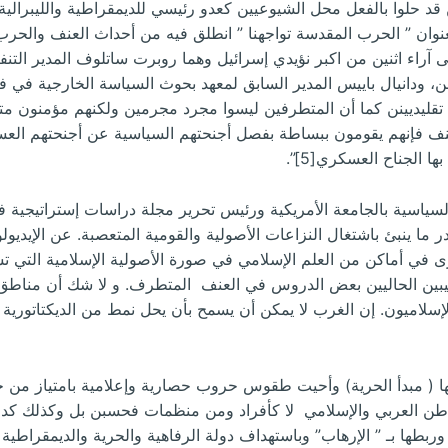
ين قد حلوا بالفعل محل الشيوعيين كعدو رئيسي للديمقراطية والليبرالي
لة ” ريدرز دايجست” في يناير 1995 بعنوان ” الحرب المقدسة تواجهنا ” انطلق فيه من أحداث 
ى آراء اثنين من اكبر نؤيدي إسرائيل وهما روبرت ساتلوف المدير ال
ن، ودانيال باييس المدير السابق لمعهد بحوث السياسة الخارجية في فيل
 تقليديينن كما أن المتطرفين ليسوا مجرد مجرمين ولكنهم مؤمنون م
عنف فإنهم يقومون ببساطة بفصل أجنحتهم السياسية عن أجنحتهم العسك
 الجناح العسكري[5]”.
ر ما ينبئ باشتغال النزاعات الأصولية والقومية المتعصبة. عن الإيديولوج
ى في أماكن من العلم الإسلامي في صورة الأصولية الإسلامية التي ت
يبين الحاليين بعض الدروس في العنف المتطرف. و لا شك أن مناطق ا
إسلاميون. إن الغرب لا يمكن أن يسمح بأن يحل نمط من الديكتاتورية
ا ( مبدأ الحرية) وأحيت طقوس حروب حصارية وإعلامية بامتياز من 
واطن العربي والإسلامي لا كأفراد ومن منظمات فحسبن بل وكذلك ك
 وربطها بـ ” الإرهاب” وباستهداف دولة الرفاهية والحرية والديمقراطية 