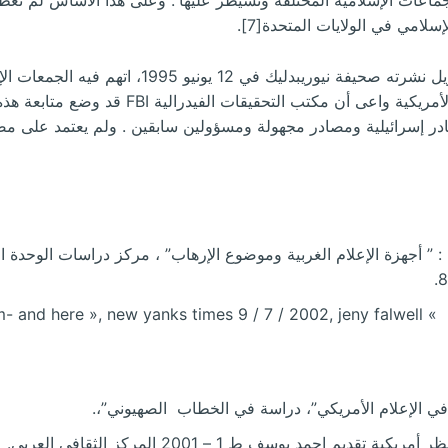
امي في الولايات المتحدة[7].
وقد أعاد ايمرسون المحاولة في مقال طويل نشرته صحي
ومالية وصناعية لها في الولايات المتحدة الأمريكي
ادر إسرائيلية ومصادر مجهولة ومسؤولين سابقين . ولم يعتمد على 
ي : ” أجهزة الإعلام الغربية وموضوع الإرهاب” ، مركز دراسات الوحدة ال
n islam- and here », new yanks times 9 / 7 / 2002, jeny falwel