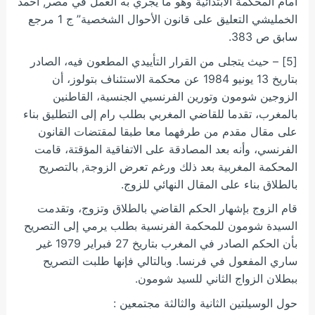
أمام المحكمة الابتدائية وهو ما يجري به العمل في مصر, أحمد
الخمليشي التعليق على قانون الأحوال الشخصية” ج 1 مرجع
سابق ص 383.
[5] – حيث يتجلى من القرار التأييدي المطعون فيه، الصادر
بتاريخ 13 يونيو 1984 عن محكمة الاستئناف بتولوز، أن
الزوجين شومون وتورين الفرنسيي الجنسية، القاطنين
بالمغرب، تقدما للقاضي المغربي بطلب رام إلى التطليق بناء
على مقال مقدم من طرفهما معا طبقا لمقتضات القانون
الفرنسي، وأنه بعد المصادقة على الاتفاقية المؤقتة، قامت
المحكمة المغربية بعد ذلك ورغم تعرض الزوجة, بالتصريح
بالطلاق بناء على المقال النهائي للزوج.
قام الزوج بإشهار الحكم القاضي بالطلاق وتزوج، وتقدمت
السيدة شومون للمحكمة الفرنسية بطلب يرمي إلى التصريح
بأن الحكم الصادر في المغرب بتاريخ 27 فبراير 1979 غير
ساري المفعول في فرنسا. وبالتالي فإنها طلبت التصريح
ببطلان الزواج الثاني للسيد شومون.
حول الوسيلتين الثانية والثالثة مجتمعين :