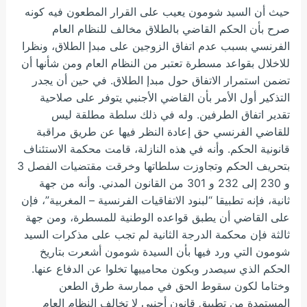
حيث أن السيد شومون يعيب على القرار المطعون فيه كونه
صرح بأن الحكم القاضي بالطلاق مخالف للنظام العام
الفرنسي بسبب عدم اتفاق الزوجين على مبدإ الطلاق، ونظرا
للاخلال بقواعد مسطرة تعتبر من النظام العام ومن شأنها أن
تضمن استمرار الاتفاق حول مبدإ الطلاق. في حين أن يجدر
التذكير أول الأمر بأن القاضي الأجنبي يتوفر على صلاحية
تقدير اتفاق الطرفين. وله في ذلك سلطة مطلقة ليس
للقاضي الفرنسي حق إعادة النظر فيها عن طريق مراقبة
قانونية الحكم. وأنه في هذه النازلة، قامت محكمة الاستئناف
بتحريف الحكم وتجاوزت سلطاتها وخرقت مقتضيات الفصل 3
و 230 إلى 232 و 301 من القانون المدني. وأنه من جهة
ثانية، فإنه تطبيقا “لبنود الاتفاقيات الفرنسية – المغربية”، فإن
على القاضي أن يطبق قواعده الوطنية للمسطرة، ومن جهة
ثالثة فإن محكمة الدرجة الثانية لم تجب على مذكرات السيد
شومون التي ورد فيها بأن السيدة شومون أشعرت بتاريخ
الحكم الذي سيصدر وبكون محامييها تخلوا عن الدفاع عنها.
وختاما لكون سقوط الحق في ممارسة طرق الطعن
المستمدة من تطبيق قانون أجنبي لا تخالف النظام العام