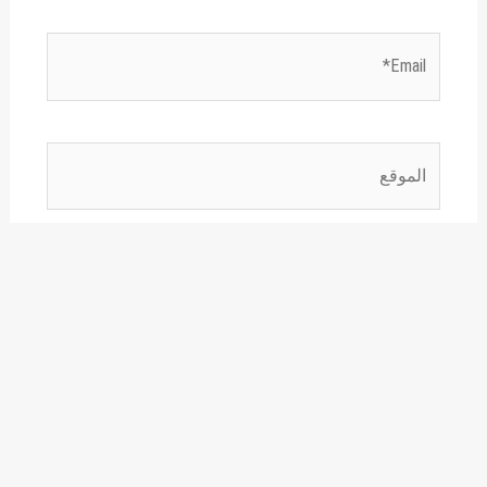
Email*
الموقع
احفظ اسمي، بريدي الإلكتروني، والموقع الإلكتروني
في هذا المتصفح لاستخدامها المرة المقبلة في تعليقي.
هذا الموقع يستخدم خدمة أكيسميت للتقليل من البريد المزعجة.
اعرف المزيد عن كيفية التعامل مع بيانات التعليقات الخاصة بك