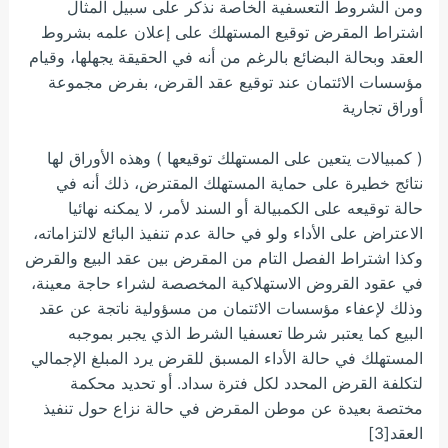
ومن الشروط التعسفية الخاصة نذكر على سبيل المثال
اشتراط المقرض توقيع المستهلك على إعلان علمه بشروط
العقد وبحالة البضائع بالرغم من أنه في الحقيقة يجهلها، وقيام
مؤسسات الائتمان عند توقيع عقد القرض، بفرض مجموعة
أوراق تجارية
( كمبيالات يتعين على المستهلك توقيعها ) وهذه الأوراق لها
نتائج خطيرة على حماية المستهلك المقترض، ذلك أنه في
حالة توقيعه على الكمبيالة أو السند لأمر، لا يمكنه نهائيا
الاعتراض على الأداء ولو في حالة عدم تنفيذ البائع لالتزاماته،
وكذا اشتراط الفصل التام من المقرض بين عقد البيع والقرض
في عقود القروض الاستهلاكية المخصصة لشراء حاجة معينة،
وذلك لإعفاء مؤسسات الائتمان من مسؤولية ناتجة عن عقد
البيع كما يعتبر شرطا تعسفيا الشرط الذي يجبر بموجبه
المستهلك في حالة الأداء المسبق للقرض يرد المبلغ الإجمالي
لتكلفة القرض المحدد لكل فترة سداد. أو تحديد محكمة
مختصة بعيدة عن موطن المقرض في حالة نزاع حول تنفيذ
العقد[3]