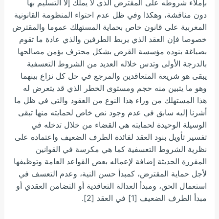
بإملاء شروطه على المقترض الذي لا يملك إلا التسليم بها
دون مناقشة، وهكذا وفي ظل عدم احتواء المنظومة القانونية
المغربية على قانون خاص بحماية المستهلك عموما والمقترض
خصوصا فإن العقد الذي يربط الطرفين والذي عادة ما تقوم
بصياغة بنوده مؤسسة القرض بشكل محترف يؤمن مصالحها
بالدرجة الأولى وتدس خلاله العديد من الشروط التعسفية
يبقى هو شريعة المتعاقدين والمرجع في حل كل نزاع بينهما
وهو ما يتبين منه حجم ومستوى الخطر الذي قد يتعرض له
هذا المستهلك من وراء هذا النوع من العقود والتي في ظل ما
أشرنا إليه سابق في عدم وجود نص خاص لحمايته منها تبقى
الوسيلة الوحيدة لحمايته هي القضاء من خلال تدخله في
تفسير تأويل بنود العقد لفائدة الطرف الضعيف واعتماده على
نظرية الشروط التعسفية كما هي مكرسة في القوانين
المقررة الحديثة إضافة لإعماله بعض القواعد العامة
وتوظيفها
لأجل حماية المقترض، كمبدأ حسن النية، وعدم التعسف في
استعمال الحق، ومبدأ العدالة التعاقدية أو التضامن العقدي أو
مبدأ الطرف الضعيف [1] في العقد [2].