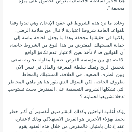
هذا الأخير لسلطته الاقتصادية بغرض الحصول على ميزة
مجحفة “.
وعادة ما ترد هذه الشروط في عقود الإذعان وهي تبدوا وفقا
للقواعد العامة شروطا اعتيادية لا تنال من سلامة الرضى.
ولكنها في حقيقتها مجحفة وهذا ما يجعل الحاجة ماسة إلى
حماية المستهلك المقترض من هذا النوع من الشروط خاصة،
أن القوانين قد لا تأخذ بعين الاعتبار عدم تكافؤ الواقع
الاقتصادي بين مؤسسة القرض بصفتها مقاولة تجارية تسعى
لتحقيق الربح وتملك سلطة المعرفة والمال في نفس الآن
وبين الطرف الضعيف في العلاقة، المستهلك والمحاط
بظروف الحاجة، لكن السؤال الذي يثور هنا هو ماهي المخاطر
التي تشكلها الشروط التعسفية على المقترض بحيث تستوجب
تدخلا تشريعيا لحمايته ؟
يؤكد أغلبية الباحثين وكذلك المقترضون أنفسهم أن أكبر خطر
يحيط بهؤلاء الأخيرين هو القرض الاستهلاكي وذلك لاعتباره
عقد إذعان بامتياز، فالمقرض من خلال هذه العقود يقوم