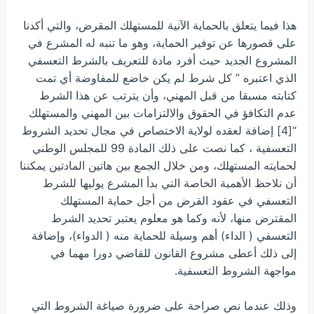
هذا فيما يتعلق بالحماية الآنية للمستهلك المقرض، والتي أكدنا
على قصورها عن توفير الحماية، وهو ما تنبه له المشرع في
المشروع الجديد حيث أفرد مادة للتعريف بالشرط التعسفي
الذي اعتبره ” كل شرط لم يكن خاضع للمفاوضة أي تمت
كتابته مسبقا من قبل المهني، وأن يترتب عن هذا الشرط
عدم التكافؤ في الحقوق والالتزامات بين المهني والمستهلك
“[4] إضافة لعقده لولاية الاختصاص في مجال تحديد الشروط
التعسفية ، كما نصت على ذلك المادة 99 للمجلس الوطني
لحمايته المستهلك، ومن خلال الجمع بين هاتين المادتين يمكننا
أن نلاحظ الأهمية الخاصة التي بدأ المشرع يوليها للشرط
التعسفي في عقود القرض من أجل حماية المستهلك
المقترض منها، لأنه وكما هو معلوم يعتبر تحديد الشرط
التعسفي ( الداء) أهم وسيلة للحماية منه ( الدواء)، وإضافة
إلى ذلك أعطى مشروع القانون للقاضي دورا مهما في
مواجهة الشروط التعسفية.
وذلك عندما نص صراحة على ضرورة صياغة الشروط التي