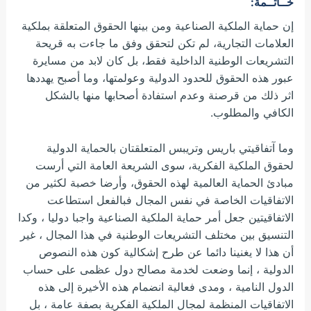
خــاتــمة
:
إن حماية الملكية الصناعية ومن بينها الحقوق المتعلقة بملكية
العلامات التجارية، لم تكن لتحقق وفق ما جاءت به قريحة
التشريعات الوطنية الداخلية فقط، بل كان لابد من مسايرة
عبور هذه الحقوق للحدود الدولية وعولمتها، وما أصبح يهددها
اثر ذلك من قرصنة وعدم استفادة أصحابها منها بالشكل
الكافي والمطلوب.
وما آتفاقيتي باريس وتريبس المتعلقتان بالحماية الدولية
لحقوق الملكية الفكرية، سوى الشريعة العامة التي أرست
مبادئ الحماية العالمية لهذه الحقوق، وأرضا خصبة لكثير من
الاتفاقيات الخاصة في نفس المجال فبالفعل استطاعت
الاتفاقيتين جعل أمر حماية الملكية الصناعية واجبا دوليا ، وكدا
التنسيق بين مختلف التشريعات الوطنية في هذا المجال ، غير
أن هذا لا يغنينا دائما عن طرح إشكالية كون هذه النصوص
الدولية ، إنما وضعت لخدمة مصالح دول عظمى على حساب
الدول النامية ، ومدى فعالية انضمام هذه الأخيرة إلى هذه
الاتفاقيات المنظمة لمجال الملكية الفكرية بصفة عامة ، بل