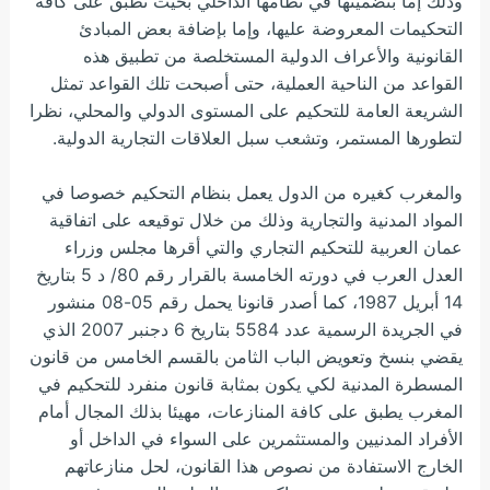
وذلك إما بتضمينها في نظامها الداخلي بحيث تطبق على كافة
التحكيمات المعروضة عليها، وإما بإضافة بعض المبادئ
القانونية والأعراف الدولية المستخلصة من تطبيق هذه
القواعد من الناحية العملية، حتى أصبحت تلك القواعد تمثل
الشريعة العامة للتحكيم على المستوى الدولي والمحلي، نظرا
لتطورها المستمر، وتشعب سبل العلاقات التجارية الدولية.
والمغرب كغيره من الدول يعمل بنظام التحكيم خصوصا في
المواد المدنية والتجارية وذلك من خلال توقيعه على اتفاقية
عمان العربية للتحكيم التجاري والتي أقرها مجلس وزراء
العدل العرب في دورته الخامسة بالقرار رقم 80/ د 5 بتاريخ
14 أبريل 1987، كما أصدر قانونا يحمل رقم 05-08 منشور
في الجريدة الرسمية عدد 5584 بتاريخ 6 دجنبر 2007 الذي
يقضي بنسخ وتعويض الباب الثامن بالقسم الخامس من قانون
المسطرة المدنية لكي يكون بمثابة قانون منفرد للتحكيم في
المغرب يطبق على كافة المنازعات، مهيئا بذلك المجال أمام
الأفراد المدنيين والمستثمرين على السواء في الداخل أو
الخارج الاستفادة من نصوص هذا القانون، لحل منازعاتهم