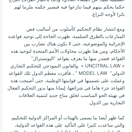
حكما يحكم بينهم فيما تنازعوا فيه فيصير حكمه ملزما لهم
باترا لأوجه النزاع.
ومع انتشار نظام التحكيم كأسلوب من أساليب فض
المنازعات بالطرق السلمية، ظهرت الحاجة إلى توحيد قواعده
الإجرائية والموضوعية، حتى لا يكون هناك تضارب بين
الأحكام، ومن هنا ظهرت محاولات الأمم المتحدة لتوحيد هذه
القواعد فصدر منها ما يعرف بقواعد “اليونسترال”
« UNCITRAL LAW » والقانون النموذجي للتحكيم التجاري
الدولي” MODEL LAW ” ، فأقرت معظم
الدول تلك القواعد
وعملت على تضمينها في قوانينها الوطنية، حتى أصبحت هذه
القواعد جزء هاما في شرائعها، إيمانا منها بدور التحكيم الفعال
في تهيئة الجو المناسب لخلق مناخ جديد لتنمية العلاقات
التجارية بين الدول.
كما ظهر أيضا ما يسمى بالهيئات أو المراكز الدولية للتحكيم،
والتي ساعدت كثيرا على التأكيد على هذه القواعد الدولية،