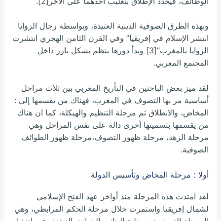
الوظائف، فيحدد الإطلاق بتغليب أحدهما على الآخر[2].
وبهذه الطرق الصوفية الدينية العتيدة، وبواسطة رجال الزوايا
انتشر الإسلام في إفريقيا” وفي القرن الثامن الهجري انتشرت
الزوايا بالمغرب”[3] وبدأ دورها ينظم بشكل بارز داخل
المجتمع المغربي.
لقد ميز بعض الباحثين في التأريخ المغربي بين ثلاث مراحل
أساسية مر بها التصوف في المغرب، فهناك من يقسمها إلى :
المخاض، والانطلاق ثم مرحلة التنظيم والهيكلة، كما ان هناك
من يقسمها بتسميتها أخرى دالة على نفس المراحل وهي
مرحلة الزهد، مرحلة ظهور التصوف،مرحلة ظهور الطوائف
الصوفية.
أولا : مرحلة المخاض وتأسيس الدولة
لقد امتدت هذه المرحلة منذ أواخر عهد الفتح الإسلامي
لشمال إفريقيا واستمرت خلال مرحلة الحكم المرابطي، وهي
المرحلة التي تميزت بغلبة الجانب الجهادي الزهدي عبر انتشار