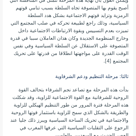
ويمكن القول بأن نهاية هذه المرحلة تتمثل في المنافسة التي
أصبح يقوم بها المتصوفة تجاه السلطة بسبب تنامي قوتهم
الرمزية وتزايد قوتهم الاجتماعية بشكل هدد السلطة
السياسية، وذلك راجع لطبيعة تحركه في صلب المجتمع التي
تميزت بعدم التسييس وبقوة الارتباطات الاجتماعية داخل
وخارج المنظومة الجديدة وكان هذان العاملان سببا في قدرة
المتصوفة على الاستقلال عن السلطة السياسية وفي نفس
الوقت القدرة على مواجهتها انطلاقا من قدرتها على تحريك
المجتمع [4].
ثالثا: مرحلة التنظيم ودعم الشرفاوية
بدأت هذه المرحلة مع تصاعد نجم الشرفاء بتحالف القوة
الروحية للشرفانية مع القوة الاجتماعية للزاوية، وقد شكلت
هذه المرحلة فترة المرور من طور التنظيم الهيكلي للزاوية
والطريقة بالشكل الذي سمح للزاوية باستثمار قوتها الروحية
والاجتماعية في تحريك الساحة السياسية ويبرز ذلك جليا عند
الرجوع على التقلبات السياسية التي عرفها المغرب في
العصر الحديث مع السعديين والعلويين .