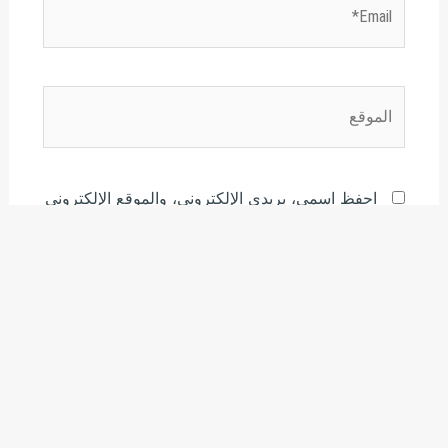
الموقع
احفظ اسمي، بريدي الإلكتروني، والموقع الإلكتروني
في هذا المتصفح لاستخدامها المرة المقبلة في تعليقي.
هذا الموقع يستخدم خدمة أكيسميت للتقليل من البريد المزعجة.
اعرف المزيد عن كيفية التعامل مع بيانات التعليقات الخاصة بك
.
processed