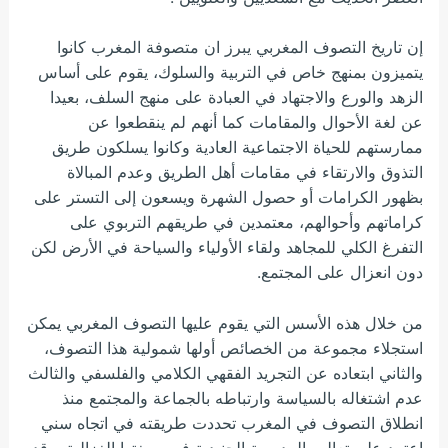
إن تاريخ التصوف المغربي يبرز ان متصوفة المغرب كانوا
يتميزون بمنهج خاص في التربية والسلوك، يقوم على أساس
الزهد والورع والاجتهاد في العبادة على منهج السلف، بعيدا
عن لغة الأحوال والمقامات كما أنهم لم ينقطعوا عن
ممارستهم للحياة الاجتماعية العادية وكانوا يسلكون طريق
التذوق والارتقاء في مقامات أهل الطريق وعدم المبالاة
بظهور الكرامات أو حصول الشهرة ويسعون إلى التستر على
كراماتهم وأحوالهم، معتمدين في طريقهم التربوي على
التفرغ الكلي للمجاهد ولقاء الأولياء والسياحة في الأرض لكن
دون انعزال على المجتمع.
من خلال هذه الأسس التي يقوم عليها التصوف المغربي يمكن
استجلاء مجموعة من الخصائص أولها شمولية هذا التصوف،
والثاني ابتعاده عن التجريد الفقهي الكلامي والفلسفي والثالث
عدم اشتغاله بالسياسة وارتباطه بالجماعة والمجتمع منذ
انطلاق التصوف في المغرب تحددت طريقته في اتجاه سني
اعتمد على تعاليم المدرسة الجنيدية في صيغتها الغزالية، وقد