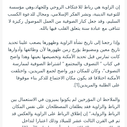
إن الزاوية هي رباط للاعتكاف الروحي وللجهاد،وهي مؤسسة
للتوعية الدينية، ونشر الفكر الإسلامي، ومجال للدعوة الكسب
السليم، وقد جعل كبار الصوفية من العمل الموصول ركيزة لا
تتنافى مع عبادة سنة يتعلق القلب فيها بالله.
وإذا رجعنا إلى تاريخ نشأة الزاوية وظهورها يصعب علينا تحديد
تاريخ معين ومضبوط يؤرخ زمن ظهورها لأن وظائفها وأدوارها
كانت تمارس قبل تحديد الأمكنة وتخصيصها بعينها وهذا واضح
في كتاب ” التصوف والمجتمع ” اشتراط الصوفية لممارسة
التصوف”، وكان للمكان دور واضح لجمع المريدين، واختلفت
الأمكنة اختلافا قد يكون مكان الاجتماع للذكر بناء موقوفا
على الطلبة والمريدين[1].
والملاحظ ان المؤرخين لم يكونوا يميزون في الاستعمال بين
الرباط والزاوية فقد يطلقان المصطلحان على نفس المكان
الرباط والزواية،” إن إطلاق الرباط على الزاوية والعكس قد
تم في القرن الثالث عشر للميلاد وذلك اعتبارا لتداخل