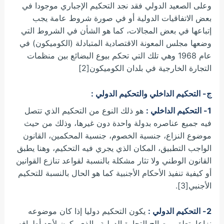
وعلى الصعيد الدولي فقد نجد التحكيم الإجباري موجودا في
بعض الاتفاقيات الدولية أو في صورة شروط عامة يجب
إتباعها في بعض المجالات، كما هو الشأن في الشروط التي
وضعها مجلس المعونة الاقتصادية المتبادلة (الكوميكون) في
عام 1968 وهي تلك التي تحكم بيوع البضائع بين منظمات
التجارة الخارجية في بلدان الكوميكون[2]
ج- التحكيم الداخلي والتحكيم الدولي :
1- التحكيم الداخلي :
هو ذلك النوع من التحكيم الذي تتصل
فيه جميع عناصره بدولة واحدة دون غيرها، وذلك من حيث
موضوع النزاع، جنسية الخصوم، جنسية المحكمين، القانون
الواجب التطبيق، المكان الذي يجري فيه التحكيم، وهنا يطبق
القانون الوطني ولا تثار مشكلة بالنسبة لقواعد تنازع القوانين
أو كيفية تنفيذ الأحكام الأجنبية كما هو الحال بالنسبة للتحكيم
الأجنبي[3].
2- التحكيم الدولي :
يكون التحكيم دوليا إذا كان موضوعه
نزاعا يتعلق بمصالح التجارة الدولية والذي يكون لأحد أطرافه