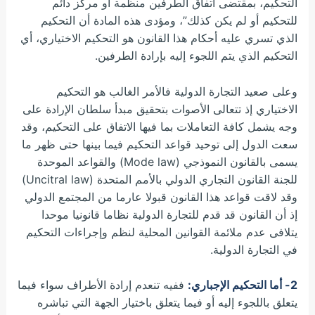
التحكيم، بمقتضى اتفاق الطرفين منظمة أو مركز دائم
للتحكيم أو لم يكن كذلك”، ومؤدى هذه المادة أن التحكيم
الذي تسري عليه أحكام هذا القانون هو التحكيم الاختياري، أي
التحكيم الذي يتم اللجوء إليه بإرادة الطرفين.
وعلى صعيد التجارة الدولية فالأمر الغالب هو التحكيم
الاختياري إذ تتعالى الأصوات بتحقيق مبدأ سلطان الإرادة على
وجه يشمل كافة التعاملات بما فيها الاتفاق على التحكيم، وقد
سعت الدول إلى توحيد قواعد التحكيم فيما بينها حتى ظهر ما
يسمى بالقانون النموذجي (Mode law) والقواعد الموحدة
للجنة القانون التجاري الدولي بالأمم المتحدة (Uncitral law)
وقد لاقت قواعد هذا القانون قبولا عارما من المجتمع الدولي
إذ أن القانون قد قدم للتجارة الدولية نظاما قانونيا موحدا
يتلافى عدم ملائمة القوانين المحلية لنظم وإجراءات التحكيم
في التجارة الدولية.
2- أما التحكيم الإجباري:
ففيه تنعدم إرادة الأطراف سواء فيما
يتعلق باللجوء إليه أو فيما يتعلق باختيار الجهة التي تباشره