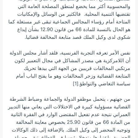
والمحسوبية أكثر مما يخضع لمنطق المصلحة العامة التي
تقتضيها التنمية المحلية. فالكثير من الوسائل والإمكانيات
المتاحة أمام رؤساء المجالس الجماعية تبقى غير مستغلة كما
هو الحال بالنسبة للمادة 66 من قانون 12.90 بشأن إيداع
شكوى لدى وكيل الملك قصد متابعة المخالفة قضائيا.
نفس الأمر تعرفه التجربة الفرنسية، فلقد أشار مجلس الدولة
أن اللامركزية هي مصدر المشاكل في مجال التعمير لكون
مرتكبي المخالفات قريبين من الجهة التي بيدها تحريك
المتابعة القضائية وزجر المخالفات وهو ما يفتح الباب أمام
سياسة التغاضي والتواطؤ.[1]
من جهتهم ، يتحمل موظفو الدولة والجماعة وضباط الشرطة
القضائية مسؤولية كبيرة في الاختلالات التي يعاني منها التدبير
العمراني نتيجة عدم تفعيل المقتضى الوارد في الفقرة الثانية
من المادة 66 من
قانون 25.90 بخصوص معاينة المخالفة
وتوجيه المحضر إلى وكيل الملك. بالإضافة إلى ذلك الوكالات
الحضرية، باعتبارها متدخلا رئيسيا في القطاع، تبقى حصيلة