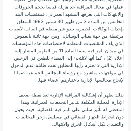
عملها في مجال المراقبة جد هزيلة قياسا بحجم الخروقات
والانتهاكات التي يعرفها المشهد العمراني. فمقتضيات البند
الخامس من المادة 3 من ظهير 30 شتنبر 1993 المتعلق
بإحداث الوكالات الحضرية تبدو غير مفعلة في الغالب لأسباب
مرتبطة من جهة بغياب الوسائل، ومن جهة ثانية بالغموض
الذي يلف المقتضيات المنظمة لاختصاصات هذه المؤسسات
في ميدان المراقبة سيما المادة 11 من الظهير المشار إليه
أعلاه [2] ، كما أنها لاتلتجئ إلى القضاء للطعن في الرخص
الإدارية التي لا تحترم رأيها المطابق تحت طائلة عدم الدخول
في مواجهات مباشرة مع رؤساء المجالس الجماعية ضمانا
لإنجاح مجالسها الإدارية باعتبارهم أعضاء فيها.
بذلك يظهر أن إشكالية المراقبة الإدارية تعد نقطة ضعف
الإدارة المحلية المكلفة بتدبير التجمعات العمرانية. وهذا
المعطى له تأثير سلبي على المراقبة القضائية، حيث يحول
دون انخراط الجهاز القضائي في مسلسل زجر المخالفات
والتصدي لكل أشكال الخرق والانتهاك.