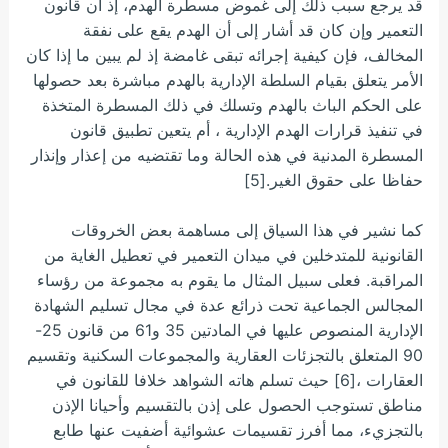
قد يرجع سبب ذلك إلى غموض مسطرة الهدم، إذ أن قانون
التعمير وإن كان قد أشار إلى أن الهدم يقع على نفقة
المخالف، فإن كيفية إجرائه تبقى غامضة إذ لم يبين ما إذا كان
الأمر يتعلق بقيام السلطة الإدارية بالهدم مباشرة بعد حصولها
على الحكم الباث بالهدم وتسلك في ذلك المسطرة المتخذة
في تنفيذ قرارات الهدم الإدارية ، أم يتعين تطبيق قانون
المسطرة المدنية في هذه الحالة وما تقتضيه من إعذار وإنذار
حفاظا على حقوق الغير.[5]
كما نشير في هذا السياق إلى مساهمة بعض الخروقات
القانونية للمتدخلين في ميدان التعمير في تعطيل الغاية من
المراقبة. فعلى سبيل المثال ما يقوم به مجموعة من رؤساء
المجالس الجماعية تحت ذرائع عدة في مجال تسليم الشهادة
الإدارية المنصوص عليها في المادتين 35 و61 من قانون 25-
90 المتعلق بالتجزئات العقارية والمجموعات السكنية وتقسيم
العقارات ،[6] حيث تسلم هاته الشواهد خلافا للقانون في
مناطق تستوجب الحصول على إذن بالتقسيم وأحيانا الإذن
بالتجزيء، مما أفرز تقسيمات عشوائية أضفيت عنها طابع