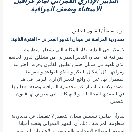
التدبير الإداري العمراني أمام عراقيل
الاستثناء وضعف المراقبة
اترك تعليقاً
القانون الخاص
/
محدودية المراقبة في ميدان التدبير العمراني – الفقرة الثانية:
لا يمكن في البداية إنكار المكانة التي تشغلها منظومة
المراقبة في ميدان التدبير العمراني من منطلق الدور الحاسم
الذي تلعبه في ضمان حسن تطبيق القانون وفرض احترامه
ومواجهة كل أشكال التنكر والتلكؤ للقواعد والضوابط
المعمول بها. غير أن واقع التدبير الإداري اليومي في هذا
الصدد يكشف الستار عن محدودية المراقبة وضعف فعاليتها
في التصدي للمخالفات والانتهاكات التي يتعرض لها قانون
التعمير.
يبدوأن ظاهرة تسييس ميدان التعمير لا تنفصل عن محدودية
منظومة المراقبة ؛ ذلك أن التدبير العمراني يخضع أحيانا
لمنطق المصالح الانتخابية والسياسية والاعتبارات الزبونية