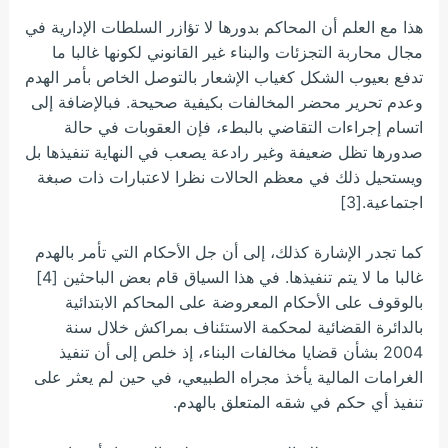
هذا مع العلم أن المحاكم بدورها لا تؤازر السلطات الإدارية في
مجال محاربة التجزئات والبناء غير القانوني لكونها غالبا ما
تدفع بعيوب الشكل كغياب الإشعار بالتوصل الخاص بأمر الهدم
وعدم تحرير محضر المخالفات بكيفية صحيحة. فبالإضافة إلى
اتسام إجراءات التقاضي بالبطء، فإن العقوبات في حالة
صدورها تظل ضعيفة وغير رادعة يصعب في النهاية تنفيذها بل
ويستحيل ذلك في معظم الحالات نظرا لاعتبارات ذات صبغة
اجتماعية.[3]
كما تجدر الإشارة كذلك، إلى أن جل الأحكام التي تأمر بالهدم
غالبا ما لا يتم تنفيذها. في هذا السياق قام بعض الباحثين [4]
بالوقوف على الأحكام المعروضة على المحاكم الابتدائية
بالدائرة القضائية لمحكمة الاستئناف بمراكش خلال سنة
2004 بشأن قضايا مخالفات البناء، إذ خلص إلى أن تنفيذ
الغرامات المالية يأخذ مجراه الطبيعي، في حين لم يعثر على
تنفيذ أي حكم في شقه المتعلق بالهدم.